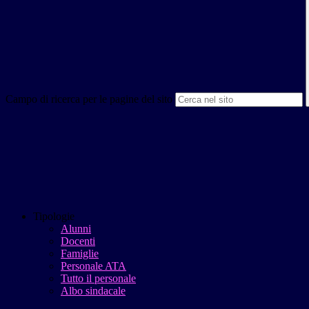
Campo di ricerca per le pagine del sito
Tipologie
Alunni
Docenti
Famiglie
Personale ATA
Tutto il personale
Albo sindacale