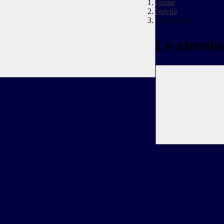
Home
>
Novità
>
Le circolari
Le circola