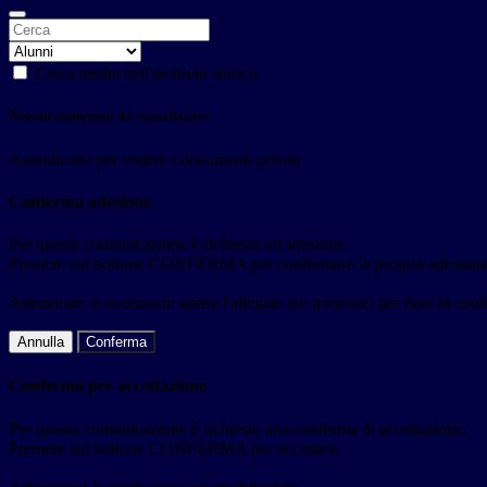
Cerca anche nell'archivio storico
Nessun contenuto da visualizzare
Autenticarsi per vedere i documenti privati
Conferma adesione
Per questa comunicazione è richiesta un'adesione.
Premere sul bottone CONFERMA per confermare la propria adesione
Attenzione: è necessario aprire l'allegato (se presente) per dare la conf
Annulla
Conferma
Conferma per accettazione
Per questa comunicazione è richiesta una conferma di accettazione.
Premere sul bottone CONFERMA per accettare.