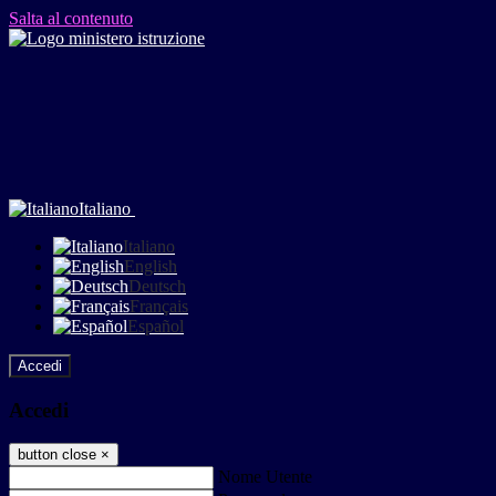
Salta al contenuto
Italiano
Italiano
English
Deutsch
Français
Español
Accedi
Accedi
button close
×
Nome Utente