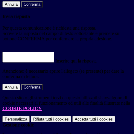
Annulla
Conferma
Invia risposta
Per questa comunicazione è richiesta una risposta.
Scrivere la risposta nel campo di testo sottostante e premere sul
bottone CONFERMA per confermare la propria adesione.
Inserire qui la risposta
Attenzione: è necessario aprire l'allegato (se presente) per dare la
conferma di lettura.
Annulla
Conferma
Questo sito o gli strumenti terzi da questo utilizzati si avvalgono di
cookie necessari al funzionamento ed utili alle finalità illustrate nella
COOKIE POLICY
.
Personalizza
Rifiuta tutti
i cookies
Accetta tutti
i cookies
Gestione cookie