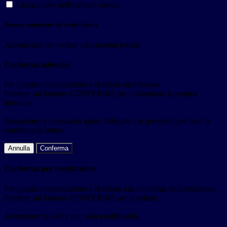
Cerca anche nell'archivio storico
Nessun contenuto da visualizzare
Autenticarsi per vedere i documenti privati
Conferma adesione
Per questa comunicazione è richiesta un'adesione.
Premere sul bottone CONFERMA per confermare la propria
adesione.
Attenzione: è necessario aprire l'allegato (se presente) per dare la
conferma di lettura.
Annulla
Conferma
Conferma per accettazione
Per questa comunicazione è richiesta una conferma di accettazione.
Premere sul bottone CONFERMA per accettare.
Attenzione: la scelta non sarà modificabile.