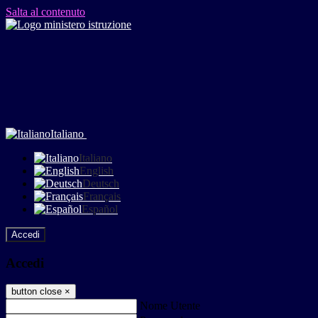
Salta al contenuto
Italiano
Italiano
English
Deutsch
Français
Español
Accedi
Accedi
button close
×
Nome Utente