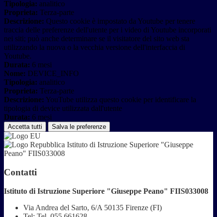
Tipologia:
analitico
Proprieta:
Terza-parte
Descrizione:
Questo cookie è impostato da Youtube per tenere
traccia delle preferenze dell'utente per i video di Youtube incorporati
nei siti; può anche determinare se il visitatore del sito web sta
utilizzando la nuova o la vecchia versione dell'interfaccia di
Youtube.
Durata:
6 mesi
Nome:
DEVICE_INFO
Tipologia:
analitico
Proprieta:
Terza-parte
Descrizione:
YouTube utilizza questo cookie per identificare la
tipologia di device utilizzata dall'utente
Durata:
6 mesi
Accetta tutti
Salva le preferenze
Istituto di Istruzione Superiore "Giuseppe
Peano" FIIS033008
Contatti
Istituto di Istruzione Superiore "Giuseppe Peano" FIIS033008
Via Andrea del Sarto, 6/A 50135 Firenze (FI)
Tel:
Tel. 055 661628