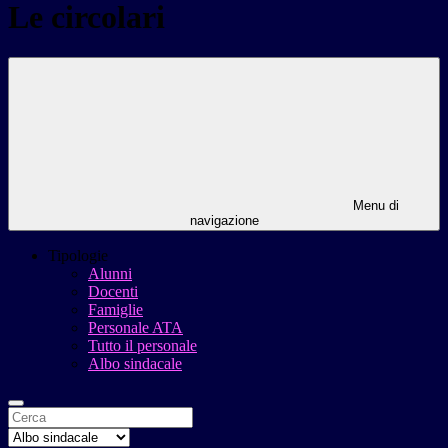
Le circolari
Menu di
navigazione
Tipologie
Alunni
Docenti
Famiglie
Personale ATA
Tutto il personale
Albo sindacale