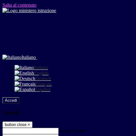
Salta al contenuto
Italiano
Italiano
English
Deutsch
Français
Español
Accedi
Accedi
button close
×
Nome Utente