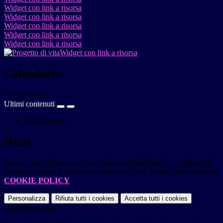
Widget con link a risorsa
Widget con link a risorsa
Widget con link a risorsa
Widget con link a risorsa
Widget con link a risorsa
Widget con link a risorsa
Calendario
Caricamento...
Ultimi contenuti
Caricamento...
Html
Questo sito o gli strumenti terzi da questo utilizzati si avvalgono di
cookie necessari al funzionamento ed utili alle finalità illustrate nella
COOKIE POLICY
.
Personalizza
Rifiuta tutti
i cookies
Accetta tutti
i cookies
Gestione cookie