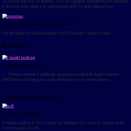
A Napoli dal 9 al 13 ottobre 2025 un campus interattivo per studenti
e docenti sulle sfide e le opportunità dell’AI nell’educazione.
Il processo penale e la situazione carceraria
NEWS
Un progetto in collaborazione con l’Unione Camere Penali
RIGA 6
La nostra voce in onda
INFO
Questa sezione è dedicata ai podcast realizzati dagli studenti
dell'Istituto nell'apposita aula attrezzata per la produzione...
Il curriculum di Educazione Civica
INFO
Certificazione ICDL
INFO
Il nostro istituto è Test Center accreditato AICA per il rilascio delle
Certificazioni ICDL.