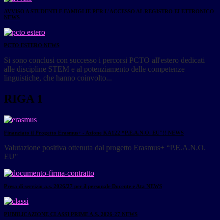
AVVISO A STUDENTI E FAMIGLIE PER L'ACCESSO AL REGISTRO ELETTRONICO
NEWS
PCTO ESTERO
NEWS
Si sono conclusi con successo i percorsi PCTO all'estero dedicati
alle discipline STEM e al potenziamento delle competenze
linguistiche, che hanno coinvolto...
RIGA 1
Finanziato il Progetto Erasmus+ - Azione KA122 “P.E.A.N.O. EU"!!
NEWS
Valutazione positiva ottenuta dal progetto Erasmus+ “P.E.A.N.O.
EU"
Presa di servizio a.s. 2026/27 per il personale Docente e Ata
NEWS
PUBBLICAZIONE CLASSI PRIME A.S. 2026-27
NEWS