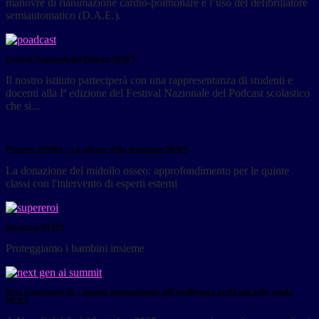
manovre di rianimazione cardio-polmonare e l’uso del defibrillatore
semiautomatico (D.A.E.).
Festival Nazionale del Podcast
NEWS
Il nostro istituto parteciperà con una rappresentanza di studenti e
docenti alla Iª edizione del Festival Nazionale del Podcast scolastico
che si...
Progetto ADMO – La cultura della donazione
NEWS
La donazione del midollo osseo: approfondimento per le quinte
classi con l'intervento di esperti esterni
Supereroi
NEWS
Proteggiamo i bambini insieme
Next Generation AI – Summit internazionale sull’intelligenza artificiale nella scuola
NEWS