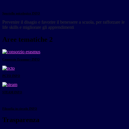
Sportello psicologico
INFO
Prevenire il disagio e favorire il benessere a scuola, per rafforzare le
life skills e migliorare gli apprendimenti
Aree tematiche 2
Consorzio Erasmus+
INFO
PCTO
INFO
STEAM
INFO
Filosofia in circolo
INFO
Trasparenza