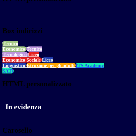
Box indirizzi
Tecnico
Economico
Tecnico
Tecnologico
Liceo
Economico Sociale
Liceo
Linguistico
Istruzione per gli adulti
ITS Academy
SATI
HTML personalizzato
In evidenza
Carosello