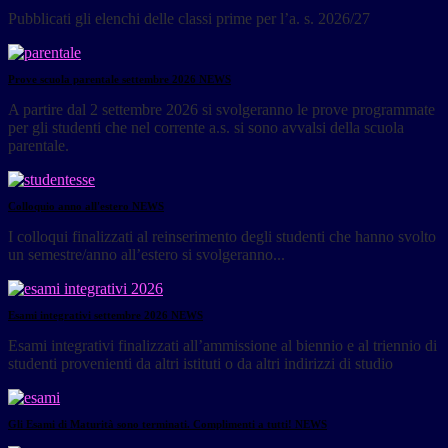
Pubblicati gli elenchi delle classi prime per l’a. s. 2026/27
Prove scuola parentale settembre 2026
NEWS
A partire dal 2 settembre 2026 si svolgeranno le prove programmate
per gli studenti che nel corrente a.s. si sono avvalsi della scuola
parentale.
Colloquio anno all'estero
NEWS
I colloqui finalizzati al reinserimento degli studenti che hanno svolto
un semestre/anno all’estero si svolgeranno...
Esami integrativi settembre 2026
NEWS
Esami integrativi finalizzati all’ammissione al biennio e al triennio di
studenti provenienti da altri istituti o da altri indirizzi di studio
Gli Esami di Maturità sono terminati. Complimenti a tutti!
NEWS