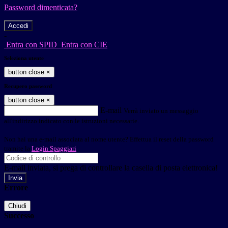
Password dimenticata?
-
Entra con SPID
Entra con CIE
Seleziona utente
button close
×
Recupero password
button close
×
E-mail
Verrà inviato un messaggio
all'indirizzo indicato con le istruzioni necessarie.
Non hai una e-mail associata al nome utente? Effettua il reset della password
tramite la
Login Spaggiari
E-mail inviata, si prega di controllare la casella di posta elettronica!
Errore
Chiudi
Successo