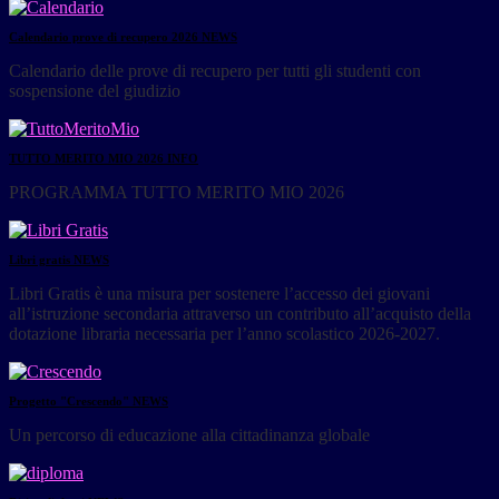
Calendario prove di recupero 2026
NEWS
Calendario delle prove di recupero per tutti gli studenti con
sospensione del giudizio
TUTTO MERITO MIO 2026
INFO
PROGRAMMA TUTTO MERITO MIO 2026
Libri gratis
NEWS
Libri Gratis è una misura per sostenere l’accesso dei giovani
all’istruzione secondaria attraverso un contributo all’acquisto della
dotazione libraria necessaria per l’anno scolastico 2026-2027.
Progetto "Crescendo"
NEWS
Un percorso di educazione alla cittadinanza globale