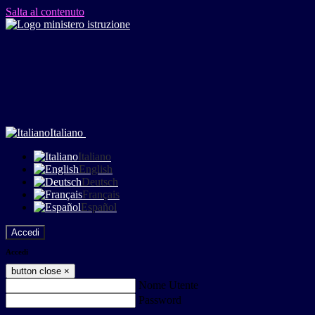
Salta al contenuto
Italiano
Italiano
English
Deutsch
Français
Español
Accedi
Accedi
button close
×
Nome Utente
Password