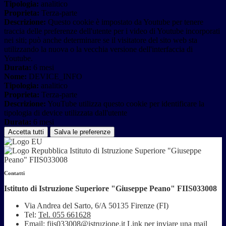
Tipologia:
analitico
Proprieta:
Terza-parte
Descrizione:
Questo cookie è impostato da Youtube per tenere
traccia delle preferenze dell'utente per i video di Youtube incorporati
nei siti; può anche determinare se il visitatore del sito web sta
utilizzando la nuova o la vecchia versione dell'interfaccia di
Youtube.
Durata:
6 mesi
Nome:
DEVICE_INFO
Tipologia:
analitico
Proprieta:
Terza-parte
Descrizione:
YouTube utilizza questo cookie per identificare la
tipologia di device utilizzata dall'utente
Durata:
6 mesi
Accetta tutti
Salva le preferenze
Istituto di Istruzione Superiore "Giuseppe
Peano" FIIS033008
Contatti
Istituto di Istruzione Superiore "Giuseppe Peano" FIIS033008
Via Andrea del Sarto, 6/A 50135 Firenze (FI)
Tel:
Tel. 055 661628
Email:
fiis033008@istruzione.it
Link per inviare una mail