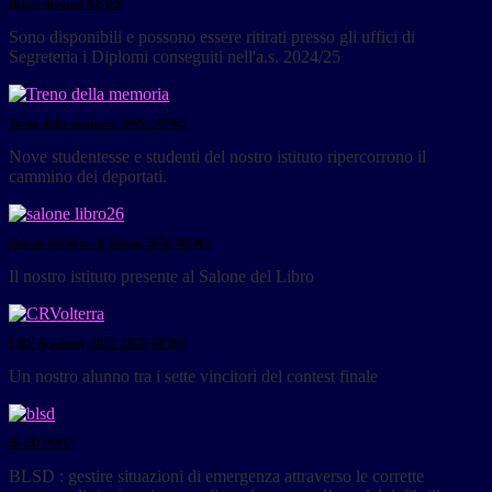
Ritiro diplomi
NEWS
Sono disponibili e possono essere ritirati presso gli uffici di
Segreteria i Diplomi conseguiti nell'a.s. 2024/25
Treno della memoria 2026
NEWS
Nove studentesse e studenti del nostro istituto ripercorrono il
cammino dei deportati.
Salone del libro di Torino 2026
NEWS
Il nostro istituto presente al Salone del Libro
CRV Academy 2025-2026
NEWS
Un nostro alunno tra i sette vincitori del contest finale
BLSD
INFO
BLSD : gestire situazioni di emergenza attraverso le corrette