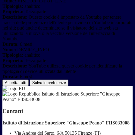
Nome:
VISITOR_INFO1_LIVE
Tipologia:
analitico
Proprieta:
Terza-parte
Descrizione:
Questo cookie è impostato da Youtube per tenere
traccia delle preferenze dell'utente per i video di Youtube incorporati
nei siti; può anche determinare se il visitatore del sito web sta
utilizzando la nuova o la vecchia versione dell'interfaccia di
Youtube.
Durata:
6 mesi
Nome:
DEVICE_INFO
Tipologia:
analitico
Proprieta:
Terza-parte
Descrizione:
YouTube utilizza questo cookie per identificare la
tipologia di device utilizzata dall'utente
Durata:
6 mesi
Accetta tutti
Salva le preferenze
Istituto di Istruzione Superiore "Giuseppe
Peano" FIIS033008
Contatti
Istituto di Istruzione Superiore "Giuseppe Peano" FIIS033008
Via Andrea del Sarto, 6/A 50135 Firenze (FI)