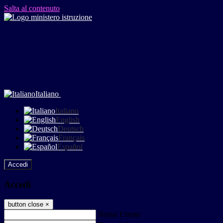
Salta al contenuto
Italiano
Italiano
English
Deutsch
Français
Español
Accedi
Accedi
button close
×
Nome Utente