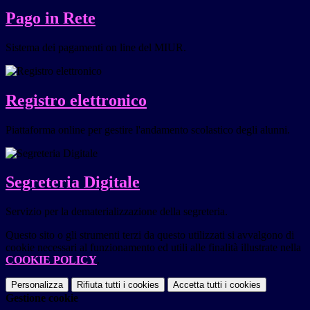
Pago in Rete
Sistema dei pagamenti on line del MIUR.
Registro elettronico
Piattaforma online per gestire l'andamento scolastico degli alunni.
Segreteria Digitale
Servizio per la dematerializzazione della segreteria.
Questo sito o gli strumenti terzi da questo utilizzati si avvalgono di
cookie necessari al funzionamento ed utili alle finalità illustrate nella
COOKIE POLICY
.
Personalizza
Rifiuta tutti
i cookies
Accetta tutti
i cookies
Gestione cookie