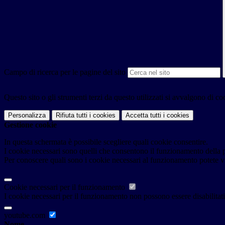
Campo di ricerca per le pagine del sito
Questo sito o gli strumenti terzi da questo utilizzati si avvalgono di coo
Personalizza
Rifiuta tutti
i cookies
Accetta tutti
i cookies
Gestione cookie
In questa schermata è possibile scegliere quali cookie consentire.
I cookie necessari sono quelli che consentono il funzionamento della pi
Per conoscere quali sono i cookie necessari al funzionamento potete v
Cookie necessari per il funzionamento
I cookie necessari per il funzionamento non possono essere disabilitati.
youtube.com
Nome