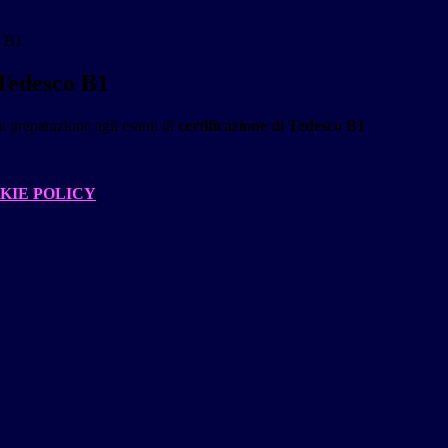
o B1
Tedesco B1
a preparazione agli esami di
certificazione di Tedesco B1
KIE POLICY
.