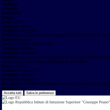
Tipologia
Proprieta
Descrizione
Durata
Nome:
YSC
Tipologia:
analitico
Proprieta:
Terza-parte
Descrizione:
Questo cookie è impostato da YouTube per tenere traccia 
Durata:
Sessione
Nome:
VISITOR_INFO1_LIVE
Tipologia:
analitico
Proprieta:
Terza-parte
Descrizione:
Questo cookie è impostato da Youtube per tenere traccia de
nuova o la vecchia versione dell'interfaccia di Youtube.
Durata:
6 mesi
Nome:
DEVICE_INFO
Tipologia:
analitico
Proprieta:
Terza-parte
Descrizione:
YouTube utilizza questo cookie per identificare la tipologi
Durata:
6 mesi
Accetta tutti
Salva le preferenze
Istituto di Istruzione Superiore "Giuseppe Pean