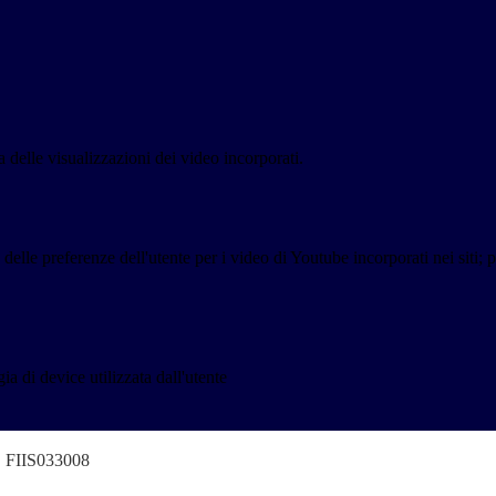
delle visualizzazioni dei video incorporati.
lle preferenze dell'utente per i video di Youtube incorporati nei siti; pu
a di device utilizzata dall'utente
o" FIIS033008