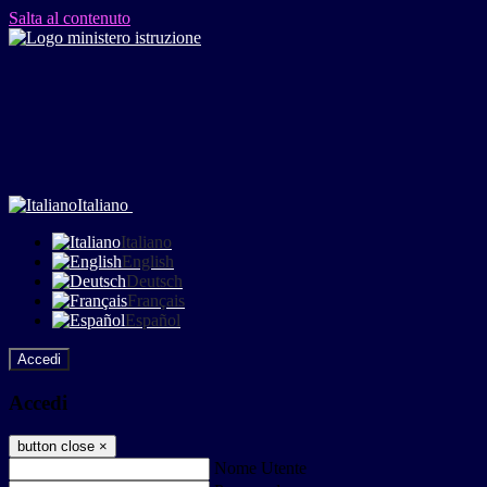
Salta al contenuto
Italiano
Italiano
English
Deutsch
Français
Español
Accedi
Accedi
button close
×
Nome Utente