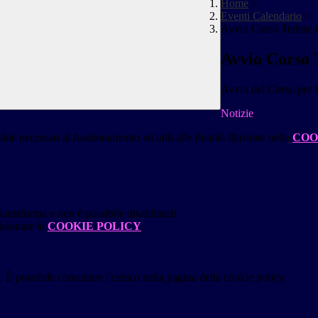
Home
>
Eventi Calendario
>
Avvio Corso Tedesc
Avvio Corso 
Avvio del Corso per l
Notizie
kie necessari al funzionamento ed utili alle finalità illustrate nella
COO
attaforma e non è possibile disabilitarli.
isionare la
COOKIE POLICY
.
 È possibile consultare l'elenco nella pagina della cookie policy.