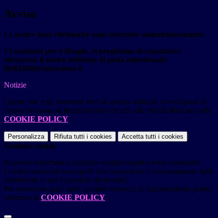
Avviso
Le nostre linee telefoniche sono interrotte momentaneamente.
Ci scusiamo per il disagio, vi preghiamo di contattarci
attraverso il nostro indirizzo di posta istituzionale:
fiis033008@istruzione.it
Notizie
Questo sito o gli strumenti terzi da questo utilizzati si avvalgono di
cookie necessari al funzionamento ed utili alle finalità illustrate nella
COOKIE POLICY
.
Personalizza
Rifiuta tutti
i cookies
Accetta tutti
i cookies
Gestione cookie
In questa schermata è possibile scegliere quali cookie consentire.
I cookie necessari sono quelli che consentono il funzionamento della
piattaforma e non è possibile disabilitarli.
Per conoscere quali sono i cookie necessari al funzionamento potete
visionare la
COOKIE POLICY
.