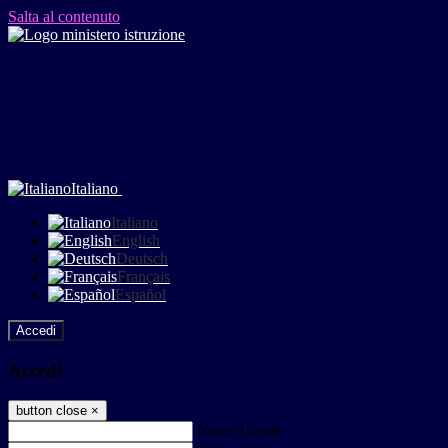
Salta al contenuto
Italiano
Italiano
English
Deutsch
Français
Español
Accedi
Accedi
button close
×
Nome Utente