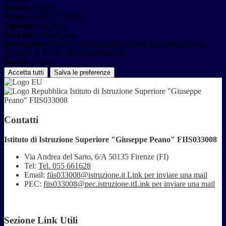
Durata:
6 mesi
Nome:
DEVICE_INFO
Tipologia:
analitico
Proprieta:
Terza-parte
Descrizione:
YouTube utilizza questo cookie per identificare la
tipologia di device utilizzata dall'utente
Durata:
6 mesi
Accetta tutti
Salva le preferenze
Istituto di Istruzione Superiore "Giuseppe
Peano" FIIS033008
Contatti
Istituto di Istruzione Superiore "Giuseppe Peano" FIIS033008
Via Andrea del Sarto, 6/A 50135 Firenze (FI)
Tel:
Tel. 055 661628
Email:
fiis033008@istruzione.it
Link per inviare una mail
PEC:
fiis033008@pec.istruzione.it
Link per inviare una mail
Sezione Link Utili