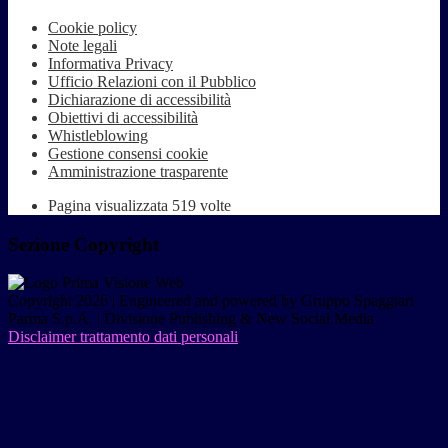
Cookie policy
Note legali
Informativa Privacy
Ufficio Relazioni con il Pubblico
Dichiarazione di accessibilità
Obiettivi di accessibilità
Whistleblowing
Gestione consensi cookie
Amministrazione trasparente
Pagina visualizzata
519
volte
Sezione Copyright
Copyright 2026 | Engineered and powered by Gruppo Spaggiari
Parma S.p.A. | Divisione Publishing & New Social Media
Disclaimer trattamento dati personali