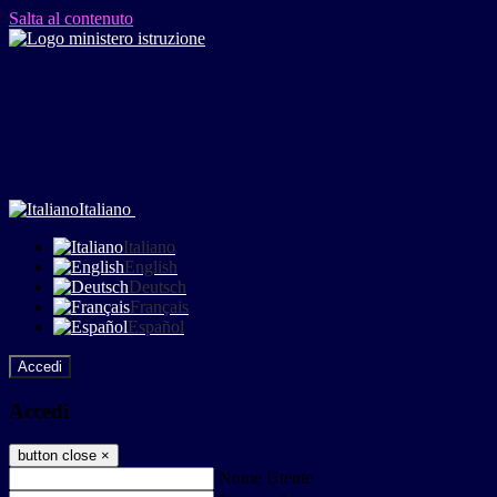
Salta al contenuto
Italiano
Italiano
English
Deutsch
Français
Español
Accedi
Accedi
button close
×
Nome Utente