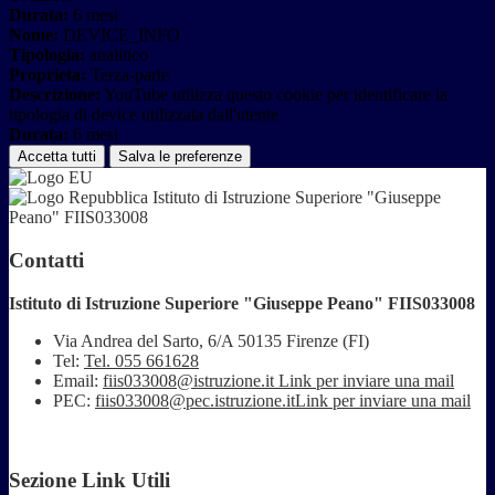
Durata:
6 mesi
Nome:
DEVICE_INFO
Tipologia:
analitico
Proprieta:
Terza-parte
Descrizione:
YouTube utilizza questo cookie per identificare la
tipologia di device utilizzata dall'utente
Durata:
6 mesi
Accetta tutti
Salva le preferenze
Istituto di Istruzione Superiore "Giuseppe
Peano" FIIS033008
Contatti
Istituto di Istruzione Superiore "Giuseppe Peano" FIIS033008
Via Andrea del Sarto, 6/A 50135 Firenze (FI)
Tel:
Tel. 055 661628
Email:
fiis033008@istruzione.it
Link per inviare una mail
PEC:
fiis033008@pec.istruzione.it
Link per inviare una mail
Sezione Link Utili