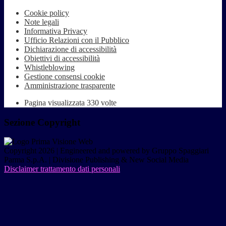
Cookie policy
Note legali
Informativa Privacy
Ufficio Relazioni con il Pubblico
Dichiarazione di accessibilità
Obiettivi di accessibilità
Whistleblowing
Gestione consensi cookie
Amministrazione trasparente
Pagina visualizzata
330
volte
Sezione Copyright
Copyright 2026 | Engineered and powered by Gruppo Spaggiari
Parma S.p.A. | Divisione Publishing & New Social Media
Disclaimer trattamento dati personali