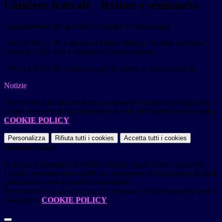
Cantiere teatrale - lezione e seminario
Appuntamento per giovedì 24 maggio in Aula magna:
- Ore 11.00-13.00: Lezione di Matteo Belli su "Il testo dell'attore":
Classi 2D, 3D, 4 SIA e iscritti al cantiere teatrale
- Ore 14.30-16.00: Seminario per gli iscritti al cantiere teatrale
Notizie
Questo sito o gli strumenti terzi da questo utilizzati si avvalgono di
cookie necessari al funzionamento ed utili alle finalità illustrate nella
COOKIE POLICY
.
Personalizza
Rifiuta tutti
i cookies
Accetta tutti
i cookies
Gestione cookie
In questa schermata è possibile scegliere quali cookie consentire.
I cookie necessari sono quelli che consentono il funzionamento della
piattaforma e non è possibile disabilitarli.
Per conoscere quali sono i cookie necessari al funzionamento potete
visionare la
COOKIE POLICY
.