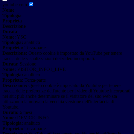
youtube.com
Nome
Tipologia
Proprieta
Descrizione
Durata
Nome:
YSC
Tipologia:
analitico
Proprieta:
Terza-parte
Descrizione:
Questo cookie è impostato da YouTube per tenere
traccia delle visualizzazioni dei video incorporati.
Durata:
Sessione
Nome:
VISITOR_INFO1_LIVE
Tipologia:
analitico
Proprieta:
Terza-parte
Descrizione:
Questo cookie è impostato da Youtube per tenere
traccia delle preferenze dell'utente per i video di Youtube incorporati
nei siti; può anche determinare se il visitatore del sito web sta
utilizzando la nuova o la vecchia versione dell'interfaccia di
Youtube.
Durata:
6 mesi
Nome:
DEVICE_INFO
Tipologia:
analitico
Proprieta:
Terza-parte
Descrizione:
YouTube utilizza questo cookie per identificare la