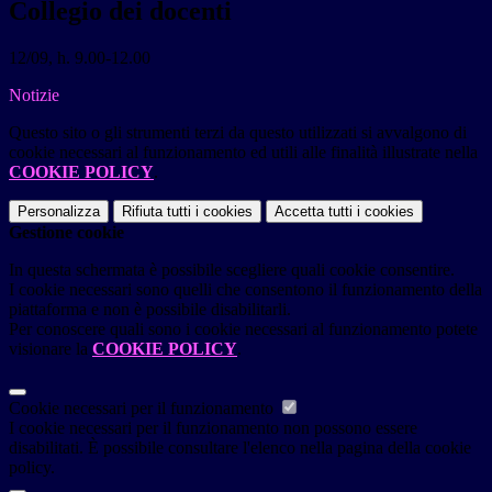
Collegio dei docenti
12/09, h. 9.00-12.00
Notizie
Questo sito o gli strumenti terzi da questo utilizzati si avvalgono di
cookie necessari al funzionamento ed utili alle finalità illustrate nella
COOKIE POLICY
.
Personalizza
Rifiuta tutti
i cookies
Accetta tutti
i cookies
Gestione cookie
In questa schermata è possibile scegliere quali cookie consentire.
I cookie necessari sono quelli che consentono il funzionamento della
piattaforma e non è possibile disabilitarli.
Per conoscere quali sono i cookie necessari al funzionamento potete
visionare la
COOKIE POLICY
.
Cookie necessari per il funzionamento
I cookie necessari per il funzionamento non possono essere
disabilitati. È possibile consultare l'elenco nella pagina della cookie
policy.