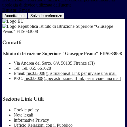
tipologia di device utilizzata dall'utente
Durata:
6 mesi
Accetta tutti
Salva le preferenze
Istituto di Istruzione Superiore "Giuseppe
Peano" FIIS033008
Contatti
Istituto di Istruzione Superiore "Giuseppe Peano" FIIS033008
Via Andrea del Sarto, 6/A 50135 Firenze (FI)
Tel:
Tel. 055 661628
Email:
fiis033008@istruzione.it
Link per inviare una mail
PEC:
fiis033008@pec.istruzione.it
Link per inviare una mail
Sezione Link Utili
Cookie policy
Note legali
Informativa Privacy
Ufficio Relazioni con il Pubblico