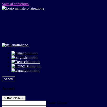
Salta al contenuto
Italiano
Italiano
English
Deutsch
Français
Español
Accedi
Accedi
button close
×
Nome Utente