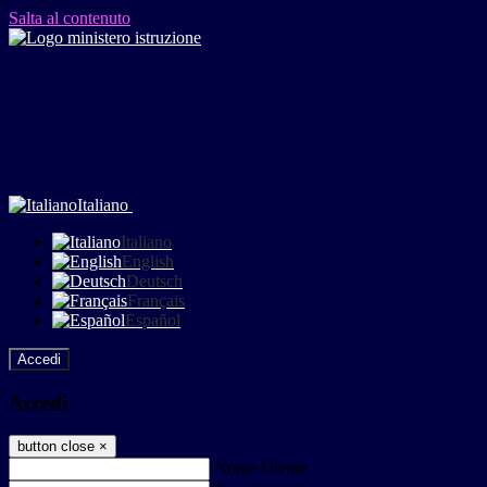
Salta al contenuto
Italiano
Italiano
English
Deutsch
Français
Español
Accedi
Accedi
button close
×
Nome Utente