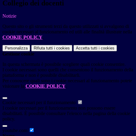
Collegio dei docenti
Notizie
Questo sito o gli strumenti terzi da questo utilizzati si avvalgono di
cookie necessari al funzionamento ed utili alle finalità illustrate nella
COOKIE POLICY
.
Personalizza
Rifiuta tutti
i cookies
Accetta tutti
i cookies
Gestione cookie
In questa schermata è possibile scegliere quali cookie consentire.
I cookie necessari sono quelli che consentono il funzionamento della
piattaforma e non è possibile disabilitarli.
Per conoscere quali sono i cookie necessari al funzionamento potete
visionare la
COOKIE POLICY
.
Cookie necessari per il funzionamento
I cookie necessari per il funzionamento non possono essere
disabilitati. È possibile consultare l'elenco nella pagina della cookie
policy.
youtube.com
Nome