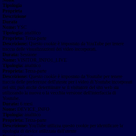
Tipologia
Proprieta
Descrizione
Durata
Nome:
YSC
Tipologia:
analitico
Proprieta:
Terza-parte
Descrizione:
Questo cookie è impostato da YouTube per tenere
traccia delle visualizzazioni dei video incorporati.
Durata:
Sessione
Nome:
VISITOR_INFO1_LIVE
Tipologia:
analitico
Proprieta:
Terza-parte
Descrizione:
Questo cookie è impostato da Youtube per tenere
traccia delle preferenze dell'utente per i video di Youtube incorporati
nei siti; può anche determinare se il visitatore del sito web sta
utilizzando la nuova o la vecchia versione dell'interfaccia di
Youtube.
Durata:
6 mesi
Nome:
DEVICE_INFO
Tipologia:
analitico
Proprieta:
Terza-parte
Descrizione:
YouTube utilizza questo cookie per identificare la
tipologia di device utilizzata dall'utente