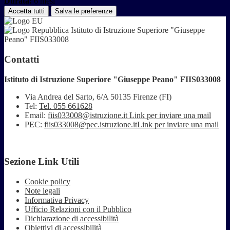
Durata:
6 mesi
Accetta tutti
Salva le preferenze
Istituto di Istruzione Superiore "Giuseppe
Peano" FIIS033008
Contatti
Istituto di Istruzione Superiore "Giuseppe Peano" FIIS033008
Via Andrea del Sarto, 6/A 50135 Firenze (FI)
Tel:
Tel. 055 661628
Email:
fiis033008@istruzione.it
Link per inviare una mail
PEC:
fiis033008@pec.istruzione.it
Link per inviare una mail
Sezione Link Utili
Cookie policy
Note legali
Informativa Privacy
Ufficio Relazioni con il Pubblico
Dichiarazione di accessibilità
Obiettivi di accessibilità