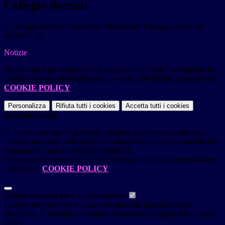
Collegio docenti
Il Collegio docenti è convocato
Mercoledì 18 maggio 2016, ore
14.30-16.30.
Notizie
Questo sito o gli strumenti terzi da questo utilizzati si avvalgono di
cookie necessari al funzionamento ed utili alle finalità illustrate nella
COOKIE POLICY
.
Personalizza
Rifiuta tutti
i cookies
Accetta tutti
i cookies
Gestione cookie
In questa schermata è possibile scegliere quali cookie consentire.
I cookie necessari sono quelli che consentono il funzionamento della
piattaforma e non è possibile disabilitarli.
Per conoscere quali sono i cookie necessari al funzionamento potete
visionare la
COOKIE POLICY
.
Cookie necessari per il funzionamento
I cookie necessari per il funzionamento non possono essere
disabilitati. È possibile consultare l'elenco nella pagina della cookie
policy.