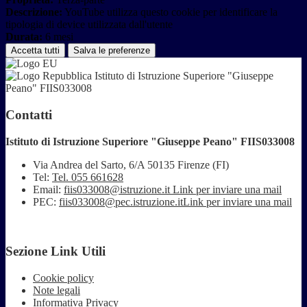
Descrizione:
YouTube utilizza questo cookie per identificare la
tipologia di device utilizzata dall'utente
Durata:
6 mesi
Accetta tutti
Salva le preferenze
Istituto di Istruzione Superiore "Giuseppe
Peano" FIIS033008
Contatti
Istituto di Istruzione Superiore "Giuseppe Peano" FIIS033008
Via Andrea del Sarto, 6/A 50135 Firenze (FI)
Tel:
Tel. 055 661628
Email:
fiis033008@istruzione.it
Link per inviare una mail
PEC:
fiis033008@pec.istruzione.it
Link per inviare una mail
Sezione Link Utili
Cookie policy
Note legali
Informativa Privacy