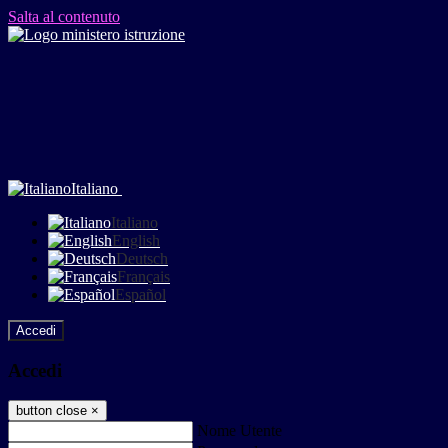
Salta al contenuto
Italiano
Italiano
English
Deutsch
Français
Español
Accedi
Accedi
button close
×
Nome Utente