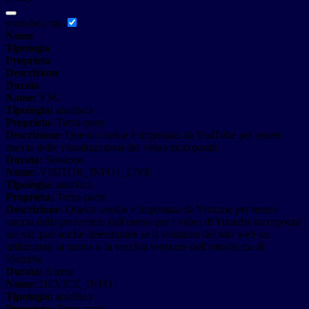
youtube.com
Nome
Tipologia
Proprieta
Descrizione
Durata
Nome:
YSC
Tipologia:
analitico
Proprieta:
Terza-parte
Descrizione:
Questo cookie è impostato da YouTube per tenere
traccia delle visualizzazioni dei video incorporati.
Durata:
Sessione
Nome:
VISITOR_INFO1_LIVE
Tipologia:
analitico
Proprieta:
Terza-parte
Descrizione:
Questo cookie è impostato da Youtube per tenere
traccia delle preferenze dell'utente per i video di Youtube incorporati
nei siti; può anche determinare se il visitatore del sito web sta
utilizzando la nuova o la vecchia versione dell'interfaccia di
Youtube.
Durata:
6 mesi
Nome:
DEVICE_INFO
Tipologia:
analitico
Proprieta:
Terza-parte