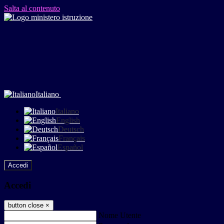
Salta al contenuto
Italiano
Italiano
English
Deutsch
Français
Español
Accedi
Accedi
button close
×
Nome Utente