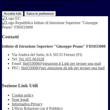
tipologia di device utilizzata dall'utente
Durata:
6 mesi
Accetta tutti
Salva le preferenze
Istituto di Istruzione Superiore "Giuseppe
Peano" FIIS033008
Contatti
Istituto di Istruzione Superiore "Giuseppe Peano" FIIS033008
Via Andrea del Sarto, 6/A 50135 Firenze (FI)
Tel:
Tel. 055 661628
Email:
fiis033008@istruzione.it
Link per inviare una mail
PEC:
fiis033008@pec.istruzione.it
Link per inviare una mail
Sezione Link Utili
Cookie policy
Note legali
Informativa Privacy
Ufficio Relazioni con il Pubblico