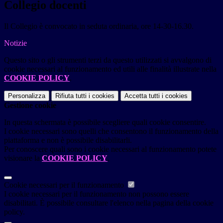
Collegio docenti
Il Collegio è convocato in seduta ordinaria, ore 14-30-16.30.
Notizie
Questo sito o gli strumenti terzi da questo utilizzati si avvalgono di
cookie necessari al funzionamento ed utili alle finalità illustrate nella
COOKIE POLICY
.
Personalizza
Rifiuta tutti
i cookies
Accetta tutti
i cookies
Gestione cookie
In questa schermata è possibile scegliere quali cookie consentire.
I cookie necessari sono quelli che consentono il funzionamento della
piattaforma e non è possibile disabilitarli.
Per conoscere quali sono i cookie necessari al funzionamento potete
visionare la
COOKIE POLICY
.
Cookie necessari per il funzionamento
I cookie necessari per il funzionamento non possono essere
disabilitati. È possibile consultare l'elenco nella pagina della cookie
policy.