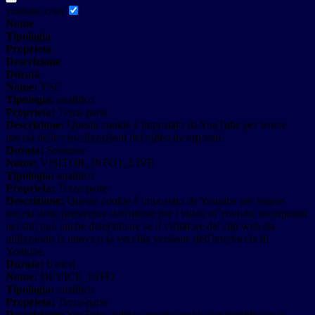
youtube.com
Nome
Tipologia
Proprieta
Descrizione
Durata
Nome:
YSC
Tipologia:
analitico
Proprieta:
Terza-parte
Descrizione:
Questo cookie è impostato da YouTube per tenere
traccia delle visualizzazioni dei video incorporati.
Durata:
Sessione
Nome:
VISITOR_INFO1_LIVE
Tipologia:
analitico
Proprieta:
Terza-parte
Descrizione:
Questo cookie è impostato da Youtube per tenere
traccia delle preferenze dell'utente per i video di Youtube incorporati
nei siti; può anche determinare se il visitatore del sito web sta
utilizzando la nuova o la vecchia versione dell'interfaccia di
Youtube.
Durata:
6 mesi
Nome:
DEVICE_INFO
Tipologia:
analitico
Proprieta:
Terza-parte
Descrizione:
YouTube utilizza questo cookie per identificare la