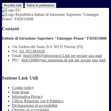
Durata:
6 mesi
Accetta tutti
Salva le preferenze
Istituto di Istruzione Superiore "Giuseppe
Peano" FIIS033008
Contatti
Istituto di Istruzione Superiore "Giuseppe Peano" FIIS033008
Via Andrea del Sarto, 6/A 50135 Firenze (FI)
Tel:
Tel. 055 661628
Email:
fiis033008@istruzione.it
Link per inviare una mail
PEC:
fiis033008@pec.istruzione.it
Link per inviare una mail
Sezione Link Utili
Cookie policy
Note legali
Informativa Privacy
Ufficio Relazioni con il Pubblico
Dichiarazione di accessibilità
Obiettivi di accessibilità