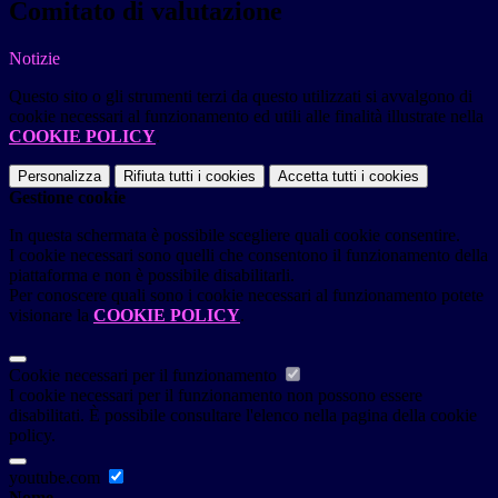
Comitato di valutazione
Notizie
Questo sito o gli strumenti terzi da questo utilizzati si avvalgono di
cookie necessari al funzionamento ed utili alle finalità illustrate nella
COOKIE POLICY
.
Personalizza
Rifiuta tutti
i cookies
Accetta tutti
i cookies
Gestione cookie
In questa schermata è possibile scegliere quali cookie consentire.
I cookie necessari sono quelli che consentono il funzionamento della
piattaforma e non è possibile disabilitarli.
Per conoscere quali sono i cookie necessari al funzionamento potete
visionare la
COOKIE POLICY
.
Cookie necessari per il funzionamento
I cookie necessari per il funzionamento non possono essere
disabilitati. È possibile consultare l'elenco nella pagina della cookie
policy.
youtube.com
Nome