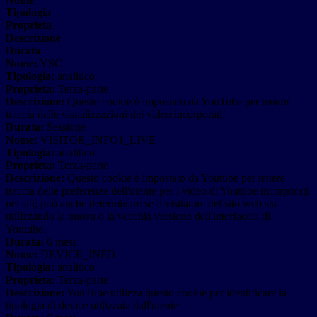
Tipologia
Proprieta
Descrizione
Durata
Nome:
YSC
Tipologia:
analitico
Proprieta:
Terza-parte
Descrizione:
Questo cookie è impostato da YouTube per tenere
traccia delle visualizzazioni dei video incorporati.
Durata:
Sessione
Nome:
VISITOR_INFO1_LIVE
Tipologia:
analitico
Proprieta:
Terza-parte
Descrizione:
Questo cookie è impostato da Youtube per tenere
traccia delle preferenze dell'utente per i video di Youtube incorporati
nei siti; può anche determinare se il visitatore del sito web sta
utilizzando la nuova o la vecchia versione dell'interfaccia di
Youtube.
Durata:
6 mesi
Nome:
DEVICE_INFO
Tipologia:
analitico
Proprieta:
Terza-parte
Descrizione:
YouTube utilizza questo cookie per identificare la
tipologia di device utilizzata dall'utente