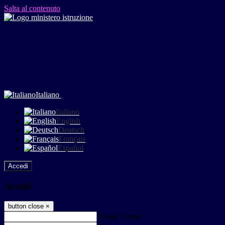
Salta al contenuto
Italiano
Italiano
English
Deutsch
Français
Español
Accedi
Accedi
button close
×
Nome Utente