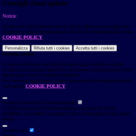
Consigli classi quinte
Notizie
Questo sito o gli strumenti terzi da questo utilizzati si avvalgono di
cookie necessari al funzionamento ed utili alle finalità illustrate nella
COOKIE POLICY
.
Personalizza
Rifiuta tutti
i cookies
Accetta tutti
i cookies
Gestione cookie
In questa schermata è possibile scegliere quali cookie consentire.
I cookie necessari sono quelli che consentono il funzionamento della
piattaforma e non è possibile disabilitarli.
Per conoscere quali sono i cookie necessari al funzionamento potete
visionare la
COOKIE POLICY
.
Cookie necessari per il funzionamento
I cookie necessari per il funzionamento non possono essere
disabilitati. È possibile consultare l'elenco nella pagina della cookie
policy.
youtube.com
Nome