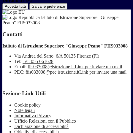
Durata:
6 mesi
Accetta tutti
Salva le preferenze
Istituto di Istruzione Superiore "Giuseppe
Peano" FIIS033008
Contatti
Istituto di Istruzione Superiore "Giuseppe Peano" FIIS033008
Via Andrea del Sarto, 6/A 50135 Firenze (FI)
Tel:
Tel. 055 661628
Email:
fiis033008@istruzione.it
Link per inviare una mail
PEC:
fiis033008@pec.istruzione.it
Link per inviare una mail
Sezione Link Utili
Cookie policy
Note legali
Informativa Privacy
Ufficio Relazioni con il Pubblico
Dichiarazione di accessibilità
Obiettivi di accessibilità