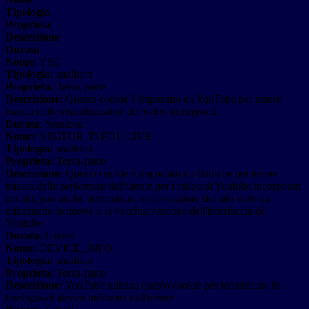
Tipologia
Proprieta
Descrizione
Durata
Nome:
YSC
Tipologia:
analitico
Proprieta:
Terza-parte
Descrizione:
Questo cookie è impostato da YouTube per tenere
traccia delle visualizzazioni dei video incorporati.
Durata:
Sessione
Nome:
VISITOR_INFO1_LIVE
Tipologia:
analitico
Proprieta:
Terza-parte
Descrizione:
Questo cookie è impostato da Youtube per tenere
traccia delle preferenze dell'utente per i video di Youtube incorporati
nei siti; può anche determinare se il visitatore del sito web sta
utilizzando la nuova o la vecchia versione dell'interfaccia di
Youtube.
Durata:
6 mesi
Nome:
DEVICE_INFO
Tipologia:
analitico
Proprieta:
Terza-parte
Descrizione:
YouTube utilizza questo cookie per identificare la
tipologia di device utilizzata dall'utente