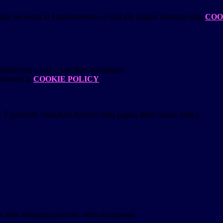
kie necessari al funzionamento ed utili alle finalità illustrate nella
COO
attaforma e non è possibile disabilitarli.
isionare la
COOKIE POLICY
.
 È possibile consultare l'elenco nella pagina della cookie policy.
delle visualizzazioni dei video incorporati.