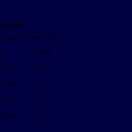
si quinte
umento del Consiglio di classe
RA
CLASSE
.30-15.30
5A LL
.30-16.30
5B LL
.30-17.30
5C LL
.30-18.30
5D LL