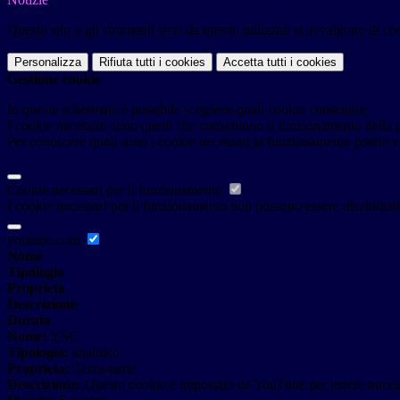
Questo sito o gli strumenti terzi da questo utilizzati si avvalgono di coo
Personalizza
Rifiuta tutti
i cookies
Accetta tutti
i cookies
Gestione cookie
In questa schermata è possibile scegliere quali cookie consentire.
I cookie necessari sono quelli che consentono il funzionamento della pi
Per conoscere quali sono i cookie necessari al funzionamento potete v
Cookie necessari per il funzionamento
I cookie necessari per il funzionamento non possono essere disabilitati.
youtube.com
Nome
Tipologia
Proprieta
Descrizione
Durata
Nome:
YSC
Tipologia:
analitico
Proprieta:
Terza-parte
Descrizione:
Questo cookie è impostato da YouTube per tenere traccia 