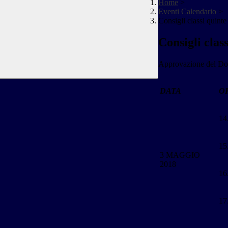
Home
>
Eventi Calendario
>
Consigli classi quinte
Consigli clas
Approvazione del Doc
DATA
O
14
15
3 MAGGIO
2018
16
17