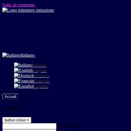
Salta al contenuto
Italiano
Italiano
English
Deutsch
Français
Español
Accedi
Accedi
button close
×
Nome Utente