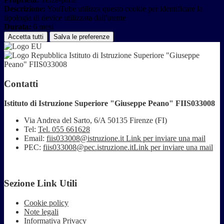
Descrizione:
YouTube utilizza questo cookie per identificare la
tipologia di device utilizzata dall'utente
Durata:
6 mesi
Accetta tutti
Salva le preferenze
Istituto di Istruzione Superiore "Giuseppe
Peano" FIIS033008
Contatti
Istituto di Istruzione Superiore "Giuseppe Peano" FIIS033008
Via Andrea del Sarto, 6/A 50135 Firenze (FI)
Tel:
Tel. 055 661628
Email:
fiis033008@istruzione.it
Link per inviare una mail
PEC:
fiis033008@pec.istruzione.it
Link per inviare una mail
Sezione Link Utili
Cookie policy
Note legali
Informativa Privacy