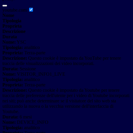
youtube.com
Nome
Tipologia
Proprieta
Descrizione
Durata
Nome:
YSC
Tipologia:
analitico
Proprieta:
Terza-parte
Descrizione:
Questo cookie è impostato da YouTube per tenere
traccia delle visualizzazioni dei video incorporati.
Durata:
Sessione
Nome:
VISITOR_INFO1_LIVE
Tipologia:
analitico
Proprieta:
Terza-parte
Descrizione:
Questo cookie è impostato da Youtube per tenere
traccia delle preferenze dell'utente per i video di Youtube incorporati
nei siti; può anche determinare se il visitatore del sito web sta
utilizzando la nuova o la vecchia versione dell'interfaccia di
Youtube.
Durata:
6 mesi
Nome:
DEVICE_INFO
Tipologia:
analitico
Proprieta:
Terza-parte