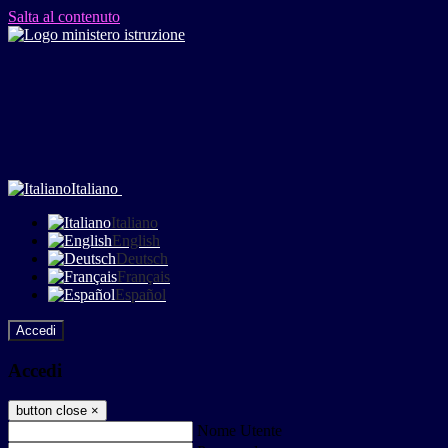
Salta al contenuto
Italiano
Italiano
English
Deutsch
Français
Español
Accedi
Accedi
button close
×
Nome Utente