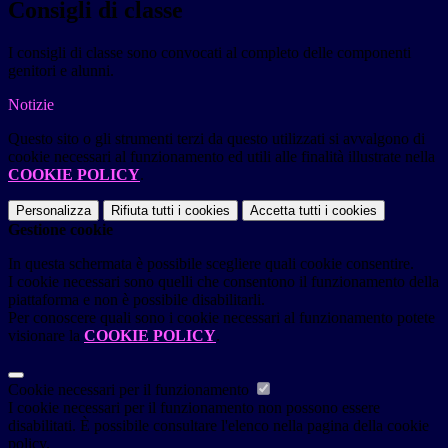
Consigli di classe
I consigli di classe sono convocati al completo delle componenti
genitori e alunni.
Notizie
Questo sito o gli strumenti terzi da questo utilizzati si avvalgono di
cookie necessari al funzionamento ed utili alle finalità illustrate nella
COOKIE POLICY
.
Personalizza
Rifiuta tutti
i cookies
Accetta tutti
i cookies
Gestione cookie
In questa schermata è possibile scegliere quali cookie consentire.
I cookie necessari sono quelli che consentono il funzionamento della
piattaforma e non è possibile disabilitarli.
Per conoscere quali sono i cookie necessari al funzionamento potete
visionare la
COOKIE POLICY
.
Cookie necessari per il funzionamento
I cookie necessari per il funzionamento non possono essere
disabilitati. È possibile consultare l'elenco nella pagina della cookie
policy.