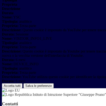
Tipologia
Proprieta
Descrizione
Durata
Nome:
YSC
Tipologia:
analitico
Proprieta:
Terza-parte
Descrizione:
Questo cookie è impostato da YouTube per tenere traccia 
Durata:
Sessione
Nome:
VISITOR_INFO1_LIVE
Tipologia:
analitico
Proprieta:
Terza-parte
Descrizione:
Questo cookie è impostato da Youtube per tenere traccia de
nuova o la vecchia versione dell'interfaccia di Youtube.
Durata:
6 mesi
Nome:
DEVICE_INFO
Tipologia:
analitico
Proprieta:
Terza-parte
Descrizione:
YouTube utilizza questo cookie per identificare la tipologi
Durata:
6 mesi
Accetta tutti
Salva le preferenze
Istituto di Istruzione Superiore "Giuseppe Pean
Contatti