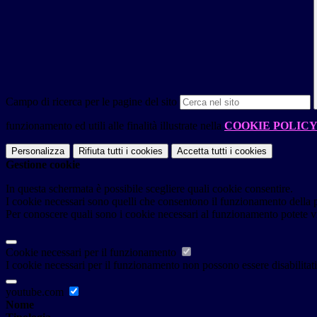
Campo di ricerca per le pagine del sito
funzionamento ed utili alle finalità illustrate nella
COOKIE POLIC
Personalizza
Rifiuta tutti
i cookies
Accetta tutti
i cookies
Gestione cookie
In questa schermata è possibile scegliere quali cookie consentire.
I cookie necessari sono quelli che consentono il funzionamento della pi
Per conoscere quali sono i cookie necessari al funzionamento potete v
Cookie necessari per il funzionamento
I cookie necessari per il funzionamento non possono essere disabilitati.
youtube.com
Nome