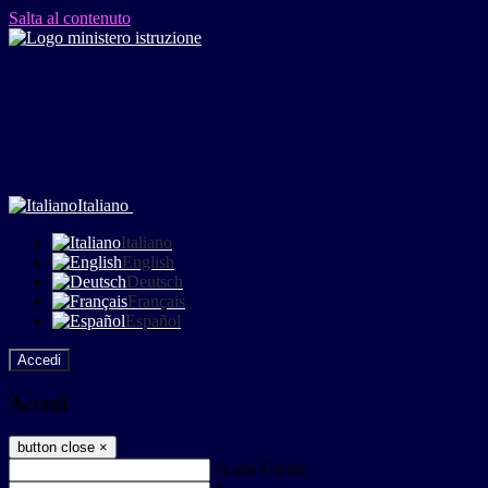
Salta al contenuto
Italiano
Italiano
English
Deutsch
Français
Español
Accedi
Accedi
button close
×
Nome Utente