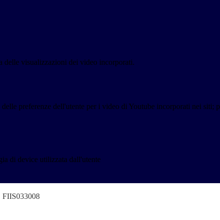
delle visualizzazioni dei video incorporati.
lle preferenze dell'utente per i video di Youtube incorporati nei siti; pu
a di device utilizzata dall'utente
o" FIIS033008