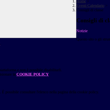
Home
>
Eventi Calendario
>
Consigli di classe
Consigli di cl
Notizie
Questo sito o gli stru
Y
.
attaforma e non è possibile disabilitarli.
isionare la
COOKIE POLICY
.
 È possibile consultare l'elenco nella pagina della cookie policy.