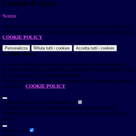
Consigli di classe
Notizie
Questo sito o gli strumenti terzi da questo utilizzati si avvalgono di
cookie necessari al funzionamento ed utili alle finalità illustrate nella
COOKIE POLICY
.
Personalizza
Rifiuta tutti
i cookies
Accetta tutti
i cookies
Gestione cookie
In questa schermata è possibile scegliere quali cookie consentire.
I cookie necessari sono quelli che consentono il funzionamento della
piattaforma e non è possibile disabilitarli.
Per conoscere quali sono i cookie necessari al funzionamento potete
visionare la
COOKIE POLICY
.
Cookie necessari per il funzionamento
I cookie necessari per il funzionamento non possono essere
disabilitati. È possibile consultare l'elenco nella pagina della cookie
policy.
youtube.com
Nome