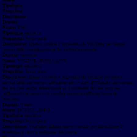
Tipologia
Proprieta
Descrizione
Durata
Nome:
YSC
Tipologia:
analitico
Proprieta:
Terza-parte
Descrizione:
Questo cookie è impostato da YouTube per tenere
traccia delle visualizzazioni dei video incorporati.
Durata:
Sessione
Nome:
VISITOR_INFO1_LIVE
Tipologia:
analitico
Proprieta:
Terza-parte
Descrizione:
Questo cookie è impostato da Youtube per tenere
traccia delle preferenze dell'utente per i video di Youtube incorporati
nei siti; può anche determinare se il visitatore del sito web sta
utilizzando la nuova o la vecchia versione dell'interfaccia di
Youtube.
Durata:
6 mesi
Nome:
DEVICE_INFO
Tipologia:
analitico
Proprieta:
Terza-parte
Descrizione:
YouTube utilizza questo cookie per identificare la
tipologia di device utilizzata dall'utente