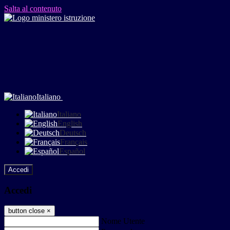
Salta al contenuto
Italiano
Italiano
English
Deutsch
Français
Español
Accedi
Accedi
button close
×
Nome Utente