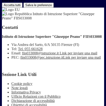
Durata:
6 mesi
Accetta tutti
Salva le preferenze
Istituto di Istruzione Superiore "Giuseppe
Peano" FIIS033008
Contatti
Istituto di Istruzione Superiore "Giuseppe Peano" FIIS033008
Via Andrea del Sarto, 6/A 50135 Firenze (FI)
Tel:
Tel. 055 661628
Email:
fiis033008@istruzione.it
Link per inviare una mail
PEC:
fiis033008@pec.istruzione.it
Link per inviare una mail
Sezione Link Utili
Cookie policy
Note legali
Informativa Privacy
Ufficio Relazioni con il Pubblico
Dichiarazione di accessibilità
Obiettivi di accessibilità