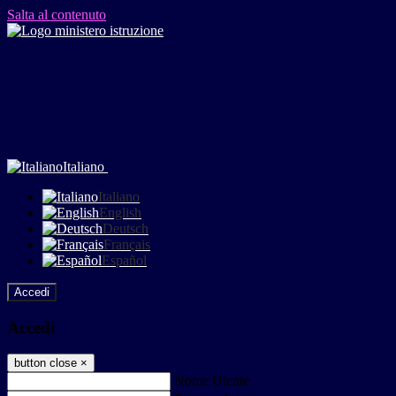
Salta al contenuto
Italiano
Italiano
English
Deutsch
Français
Español
Accedi
Accedi
button close
×
Nome Utente