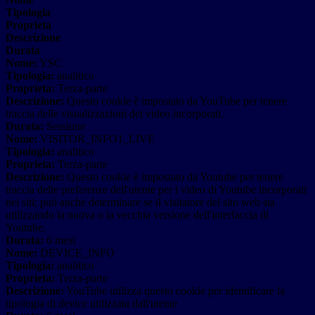
Tipologia
Proprieta
Descrizione
Durata
Nome:
YSC
Tipologia:
analitico
Proprieta:
Terza-parte
Descrizione:
Questo cookie è impostato da YouTube per tenere
traccia delle visualizzazioni dei video incorporati.
Durata:
Sessione
Nome:
VISITOR_INFO1_LIVE
Tipologia:
analitico
Proprieta:
Terza-parte
Descrizione:
Questo cookie è impostato da Youtube per tenere
traccia delle preferenze dell'utente per i video di Youtube incorporati
nei siti; può anche determinare se il visitatore del sito web sta
utilizzando la nuova o la vecchia versione dell'interfaccia di
Youtube.
Durata:
6 mesi
Nome:
DEVICE_INFO
Tipologia:
analitico
Proprieta:
Terza-parte
Descrizione:
YouTube utilizza questo cookie per identificare la
tipologia di device utilizzata dall'utente