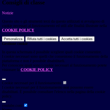
Consigli di classe
Notizie
Questo sito o gli strumenti terzi da questo utilizzati si avvalgono di
cookie necessari al funzionamento ed utili alle finalità illustrate nella
COOKIE POLICY
.
Personalizza
Rifiuta tutti
i cookies
Accetta tutti
i cookies
Gestione cookie
In questa schermata è possibile scegliere quali cookie consentire.
I cookie necessari sono quelli che consentono il funzionamento della
piattaforma e non è possibile disabilitarli.
Per conoscere quali sono i cookie necessari al funzionamento potete
visionare la
COOKIE POLICY
.
Cookie necessari per il funzionamento
I cookie necessari per il funzionamento non possono essere
disabilitati. È possibile consultare l'elenco nella pagina della cookie
policy.
youtube.com
Nome