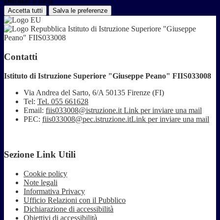
Durata:
6 mesi
Accetta tutti
Salva le preferenze
Istituto di Istruzione Superiore "Giuseppe
Peano" FIIS033008
Contatti
Istituto di Istruzione Superiore "Giuseppe Peano" FIIS033008
Via Andrea del Sarto, 6/A 50135 Firenze (FI)
Tel:
Tel. 055 661628
Email:
fiis033008@istruzione.it
Link per inviare una mail
PEC:
fiis033008@pec.istruzione.it
Link per inviare una mail
Sezione Link Utili
Cookie policy
Note legali
Informativa Privacy
Ufficio Relazioni con il Pubblico
Dichiarazione di accessibilità
Obiettivi di accessibilità