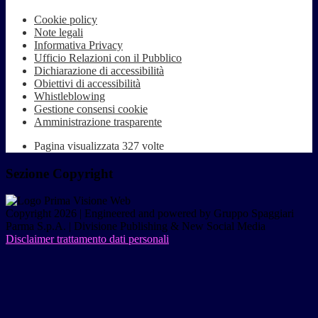
Cookie policy
Note legali
Informativa Privacy
Ufficio Relazioni con il Pubblico
Dichiarazione di accessibilità
Obiettivi di accessibilità
Whistleblowing
Gestione consensi cookie
Amministrazione trasparente
Pagina visualizzata
327
volte
Sezione Copyright
Copyright 2026 | Engineered and powered by Gruppo Spaggiari
Parma S.p.A. | Divisione Publishing & New Social Media
Disclaimer trattamento dati personali