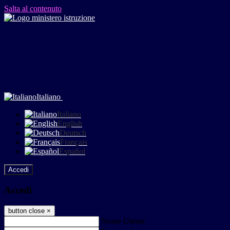
Salta al contenuto
Italiano
Italiano
English
Deutsch
Français
Español
Accedi
Accedi
button close
×
Nome Utente