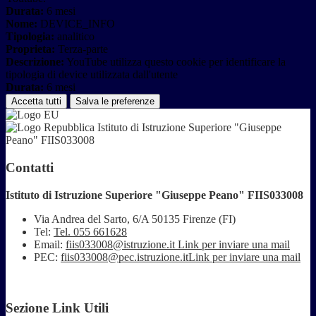
Durata:
6 mesi
Nome:
DEVICE_INFO
Tipologia:
analitico
Proprieta:
Terza-parte
Descrizione:
YouTube utilizza questo cookie per identificare la
tipologia di device utilizzata dall'utente
Durata:
6 mesi
Accetta tutti
Salva le preferenze
Istituto di Istruzione Superiore "Giuseppe
Peano" FIIS033008
Contatti
Istituto di Istruzione Superiore "Giuseppe Peano" FIIS033008
Via Andrea del Sarto, 6/A 50135 Firenze (FI)
Tel:
Tel. 055 661628
Email:
fiis033008@istruzione.it
Link per inviare una mail
PEC:
fiis033008@pec.istruzione.it
Link per inviare una mail
Sezione Link Utili