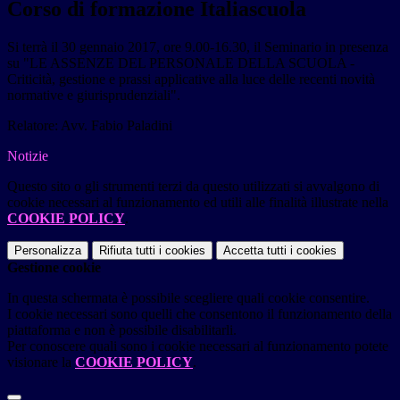
Corso di formazione Italiascuola
Si terrà il
30 gennaio 2017, ore 9.00-16.30
, il Seminario in presenza
su
"LE ASSENZE DEL PERSONALE DELLA SCUOLA -
Criticità, gestione e prassi applicative alla luce delle recenti novità
normative e giurisprudenziali"
.
Relatore:
Avv. Fabio Paladini
Notizie
Questo sito o gli strumenti terzi da questo utilizzati si avvalgono di
cookie necessari al funzionamento ed utili alle finalità illustrate nella
COOKIE POLICY
.
Personalizza
Rifiuta tutti
i cookies
Accetta tutti
i cookies
Gestione cookie
In questa schermata è possibile scegliere quali cookie consentire.
I cookie necessari sono quelli che consentono il funzionamento della
piattaforma e non è possibile disabilitarli.
Per conoscere quali sono i cookie necessari al funzionamento potete
visionare la
COOKIE POLICY
.