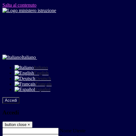
Salta al contenuto
Italiano
Italiano
English
Deutsch
Français
Español
Accedi
Accedi
button close
×
Nome Utente