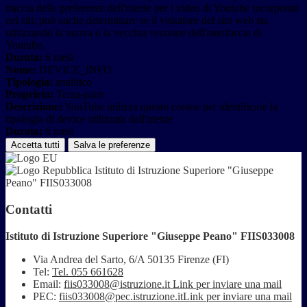
traccia delle preferenze dell'utente per i video di Youtube incorporati
nei siti; può anche determinare se il visitatore del sito web sta
utilizzando la nuova o la vecchia versione dell'interfaccia di
Youtube.
Durata:
6 mesi
Nome:
DEVICE_INFO
Tipologia:
analitico
Proprieta:
Terza-parte
Descrizione:
YouTube utilizza questo cookie per identificare la
tipologia di device utilizzata dall'utente
Durata:
6 mesi
Accetta tutti
Salva le preferenze
Istituto di Istruzione Superiore "Giuseppe
Peano" FIIS033008
Contatti
Istituto di Istruzione Superiore "Giuseppe Peano" FIIS033008
Via Andrea del Sarto, 6/A 50135 Firenze (FI)
Tel:
Tel. 055 661628
Email:
fiis033008@istruzione.it
Link per inviare una mail
PEC:
fiis033008@pec.istruzione.it
Link per inviare una mail