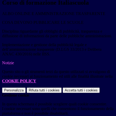
Corso di formazione Italiascuola
ALBO ONLINE E AMMINISTRAZIONE TRASPARENTE
COSA DEVONO PUBBLICARE LE SCUOLE
Disciplina riguardante gli obblighi di pubblicità, trasparenza e
diffusione di informazioni da parte delle pubbliche amministrazioni.
Implementazione e gestione della pubblicità legale e
dell’amministrazione trasparente (D.LGS 33/2013 e Delibera
ANAC 430/2016) nelle IISS.
Notizie
Questo sito o gli strumenti terzi da questo utilizzati si avvalgono di
cookie necessari al funzionamento ed utili alle finalità illustrate nella
COOKIE POLICY
.
Personalizza
Rifiuta tutti
i cookies
Accetta tutti
i cookies
Gestione cookie
In questa schermata è possibile scegliere quali cookie consentire.
I cookie necessari sono quelli che consentono il funzionamento della
piattaforma e non è possibile disabilitarli.