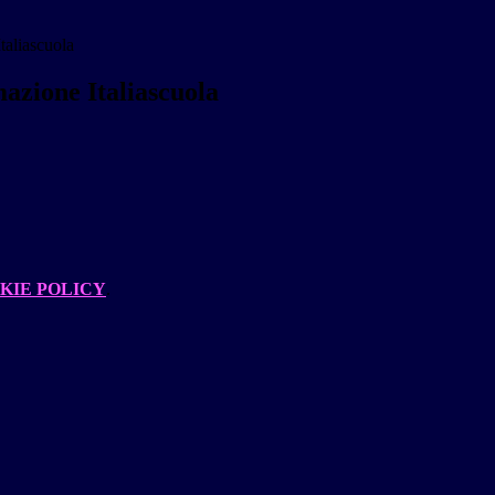
taliascuola
azione Italiascuola
KIE POLICY
.