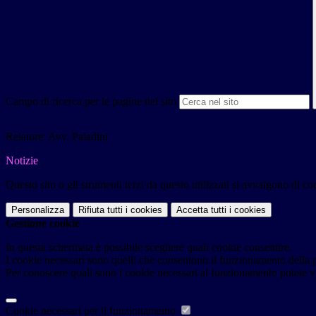
Campo di ricerca per le pagine del sito
Relatore: Avv. Paladini
Notizie
Questo sito o gli strumenti terzi da questo utilizzati si avvalgono di coo
Personalizza
Rifiuta tutti
i cookies
Accetta tutti
i cookies
Gestione cookie
In questa schermata è possibile scegliere quali cookie consentire.
I cookie necessari sono quelli che consentono il funzionamento della pi
Per conoscere quali sono i cookie necessari al funzionamento potete v
Cookie necessari per il funzionamento