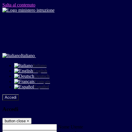
Salta al contenuto
Italiano
Italiano
English
Deutsch
Français
Español
Accedi
Accedi
button close
×
Nome Utente