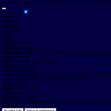
I cookie necessari per il funzionamento non possono essere disabilitati.
youtube.com
Nome
Tipologia
Proprieta
Descrizione
Durata
Nome:
YSC
Tipologia:
analitico
Proprieta:
Terza-parte
Descrizione:
Questo cookie è impostato da YouTube per tenere traccia 
Durata:
Sessione
Nome:
VISITOR_INFO1_LIVE
Tipologia:
analitico
Proprieta:
Terza-parte
Descrizione:
Questo cookie è impostato da Youtube per tenere traccia de
nuova o la vecchia versione dell'interfaccia di Youtube.
Durata:
6 mesi
Nome:
DEVICE_INFO
Tipologia:
analitico
Proprieta:
Terza-parte
Descrizione:
YouTube utilizza questo cookie per identificare la tipologi
Durata:
6 mesi
Accetta tutti
Salva le preferenze