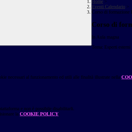
Home
>
Eventi Calendario
>
Corso di formazione I
Corso di form
In Aula magna
Tema: Esperti esterni
kie necessari al funzionamento ed utili alle finalità illustrate nella
COO
attaforma e non è possibile disabilitarli.
isionare la
COOKIE POLICY
.