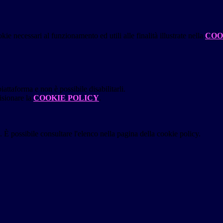
kie necessari al funzionamento ed utili alle finalità illustrate nella
COO
attaforma e non è possibile disabilitarli.
isionare la
COOKIE POLICY
.
 È possibile consultare l'elenco nella pagina della cookie policy.