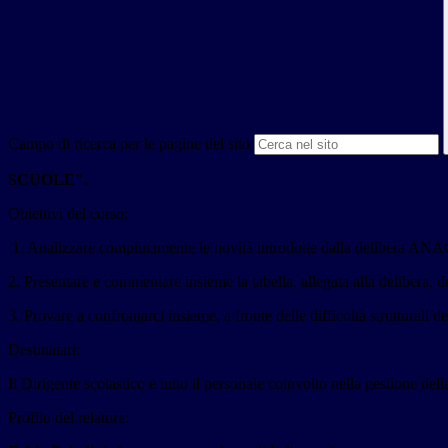
Campo di ricerca per le pagine del sito
SCUOLE".
Obiettivi del corso:
1. Analizzare compiutamente le novità introdotte dalla delibera ANAC 
2. Presentare e commentare insieme la tabella, allegata alla delibera, de
3. Provare a confrontarci insieme, a fronte delle difficoltà strutturali 
Destinatari:
Il Dirigente scolastico e tutto il personale coinvolto nella gestione del
Profilo del relatore: