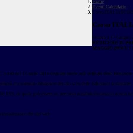
Home
>
Eventi Calendario
>
Corso ITALIASCU
Corso ITA
Si terrà il 17 Giugno 
REDIGERE IL P
MAGGIO 2016 E 
n.430 del 13 aprile 2016 dedicata anche agli obblighi delle Istituzioni 
dicata ai contenuti obbligatori del sito web delle Istituzioni scolastiche.
delle IISS, su quale può essere un percorso possibile di messa a norma del
la trasparenza e del sito web