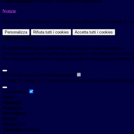
Fabio Paladini
: Avvocato, consulente di Italiascuola
Notizie
Questo sito o gli strumenti terzi da questo utilizzati si avvalgono di coo
Personalizza
Rifiuta tutti
i cookies
Accetta tutti
i cookies
Gestione cookie
In questa schermata è possibile scegliere quali cookie consentire.
I cookie necessari sono quelli che consentono il funzionamento della pi
Per conoscere quali sono i cookie necessari al funzionamento potete v
Cookie necessari per il funzionamento
I cookie necessari per il funzionamento non possono essere disabilitati.
youtube.com
Nome
Tipologia
Proprieta
Descrizione
Durata
Nome:
YSC
Tipologia:
analitico