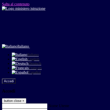
Salta al contenuto
Italiano
Italiano
English
Deutsch
Français
Español
Accedi
Accedi
button close
×
Nome Utente