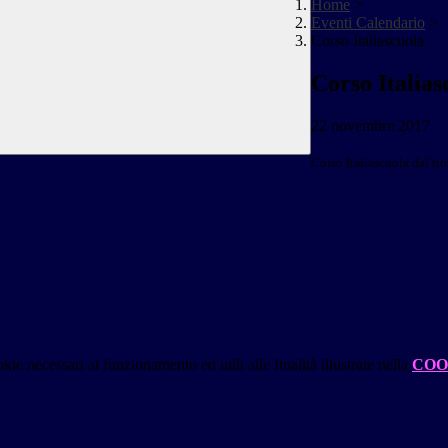
Home
>
Eventi Calendario
>
Corso Italiascuola
Corso Italias
22 novembre 2017
Corso Italiascuola
dal ti
kie necessari al funzionamento ed utili alle finalità illustrate nella
COO