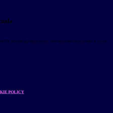
cuola
tolo
"
Gli incarichi agli esperti esterni: cosa cambia per le scuole dopo la riforma
KIE POLICY
.