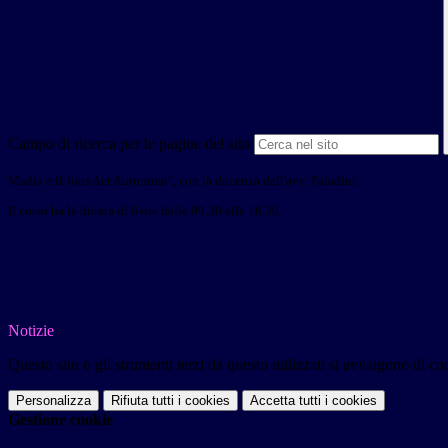
Campo di ricerca per le pagine del sito
Madia e il Jobs
Act Autonomi"
, con la docenza dell'avv. Paladini.
Il corso ha la durata di 6 ore dalle 09.30 alle 16.30.
Notizie
Questo sito o gli strumenti terzi da questo utilizzati si avvalgono di coo
Personalizza
Rifiuta tutti
i cookies
Accetta tutti
i cookies
Gestione cookie