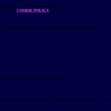
attaforma e non è possibile disabilitarli.
isionare la
COOKIE POLICY
.
 È possibile consultare l'elenco nella pagina della cookie policy.
delle visualizzazioni dei video incorporati.
lle preferenze dell'utente per i video di Youtube incorporati nei siti; pu