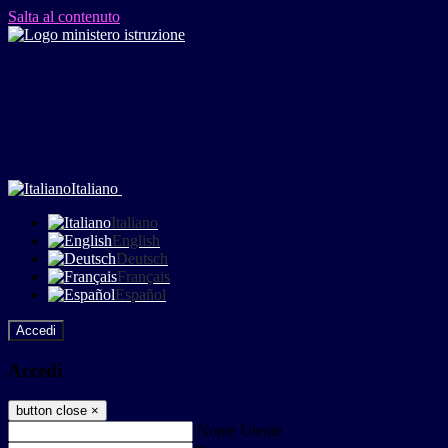
Salta al contenuto
Italiano
Italiano
English
Deutsch
Français
Español
Accedi
Accedi
button close
×
Nome Utente