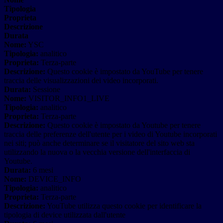
Tipologia
Proprieta
Descrizione
Durata
Nome:
YSC
Tipologia:
analitico
Proprieta:
Terza-parte
Descrizione:
Questo cookie è impostato da YouTube per tenere
traccia delle visualizzazioni dei video incorporati.
Durata:
Sessione
Nome:
VISITOR_INFO1_LIVE
Tipologia:
analitico
Proprieta:
Terza-parte
Descrizione:
Questo cookie è impostato da Youtube per tenere
traccia delle preferenze dell'utente per i video di Youtube incorporati
nei siti; può anche determinare se il visitatore del sito web sta
utilizzando la nuova o la vecchia versione dell'interfaccia di
Youtube.
Durata:
6 mesi
Nome:
DEVICE_INFO
Tipologia:
analitico
Proprieta:
Terza-parte
Descrizione:
YouTube utilizza questo cookie per identificare la
tipologia di device utilizzata dall'utente