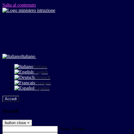
Salta al contenuto
Italiano
Italiano
English
Deutsch
Français
Español
Accedi
Accedi
button close
×
Nome Utente