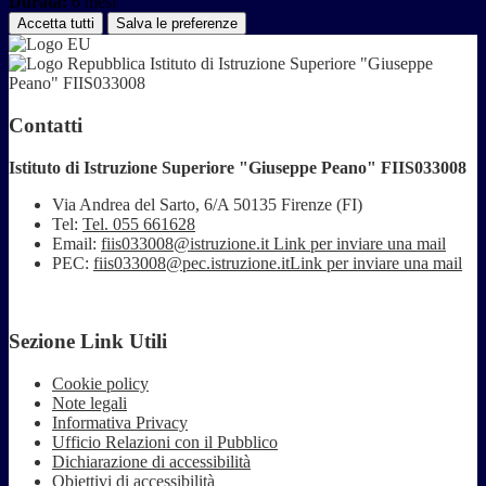
Durata:
6 mesi
Accetta tutti
Salva le preferenze
Istituto di Istruzione Superiore "Giuseppe
Peano" FIIS033008
Contatti
Istituto di Istruzione Superiore "Giuseppe Peano" FIIS033008
Via Andrea del Sarto, 6/A 50135 Firenze (FI)
Tel:
Tel. 055 661628
Email:
fiis033008@istruzione.it
Link per inviare una mail
PEC:
fiis033008@pec.istruzione.it
Link per inviare una mail
Sezione Link Utili
Cookie policy
Note legali
Informativa Privacy
Ufficio Relazioni con il Pubblico
Dichiarazione di accessibilità
Obiettivi di accessibilità