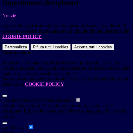
Dipartimenti disciplinari
Notizie
Questo sito o gli strumenti terzi da questo utilizzati si avvalgono di
cookie necessari al funzionamento ed utili alle finalità illustrate nella
COOKIE POLICY
.
Personalizza
Rifiuta tutti
i cookies
Accetta tutti
i cookies
Gestione cookie
In questa schermata è possibile scegliere quali cookie consentire.
I cookie necessari sono quelli che consentono il funzionamento della
piattaforma e non è possibile disabilitarli.
Per conoscere quali sono i cookie necessari al funzionamento potete
visionare la
COOKIE POLICY
.
Cookie necessari per il funzionamento
I cookie necessari per il funzionamento non possono essere
disabilitati. È possibile consultare l'elenco nella pagina della cookie
policy.
youtube.com
Nome