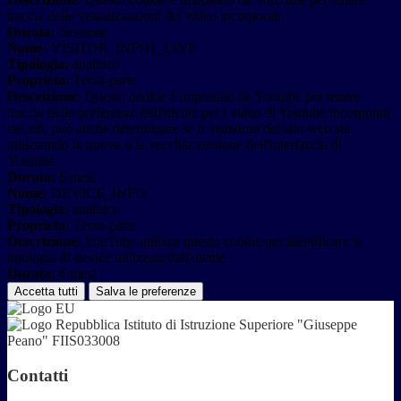
traccia delle visualizzazioni dei video incorporati.
Durata:
Sessione
Nome:
VISITOR_INFO1_LIVE
Tipologia:
analitico
Proprieta:
Terza-parte
Descrizione:
Questo cookie è impostato da Youtube per tenere
traccia delle preferenze dell'utente per i video di Youtube incorporati
nei siti; può anche determinare se il visitatore del sito web sta
utilizzando la nuova o la vecchia versione dell'interfaccia di
Youtube.
Durata:
6 mesi
Nome:
DEVICE_INFO
Tipologia:
analitico
Proprieta:
Terza-parte
Descrizione:
YouTube utilizza questo cookie per identificare la
tipologia di device utilizzata dall'utente
Durata:
6 mesi
Accetta tutti
Salva le preferenze
Istituto di Istruzione Superiore "Giuseppe
Peano" FIIS033008
Contatti