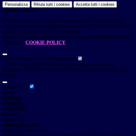
Personalizza
Rifiuta tutti
i cookies
Accetta tutti
i cookies
Gestione cookie
In questa schermata è possibile scegliere quali cookie consentire.
I cookie necessari sono quelli che consentono il funzionamento della
piattaforma e non è possibile disabilitarli.
Per conoscere quali sono i cookie necessari al funzionamento potete
visionare la
COOKIE POLICY
.
Cookie necessari per il funzionamento
I cookie necessari per il funzionamento non possono essere
disabilitati. È possibile consultare l'elenco nella pagina della cookie
policy.
youtube.com
Nome
Tipologia
Proprieta
Descrizione
Durata
Nome:
YSC
Tipologia:
analitico
Proprieta:
Terza-parte
Descrizione:
Questo cookie è impostato da YouTube per tenere