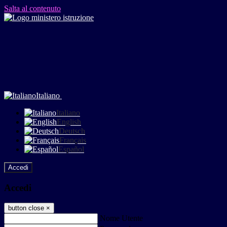
Salta al contenuto
Italiano
Italiano
English
Deutsch
Français
Español
Accedi
Accedi
button close
×
Nome Utente