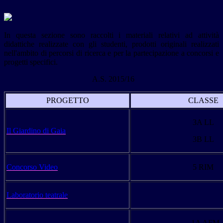
In questa sezione sono raccolti i materiali relativi ad attività
didattiche realizzate con gli studenti, prodotti originali realizzati
nell'ambito di percorsi di ricerca e per la partecipazione a concorsi e
progetti specifici.
A.S. 2015/16
PROGETTO
CLASSE
3A
LL
Il Giardino di Gaia
3B
LL
Concorso Video
5
RIM
Laboratorio teatrale
1A AFM