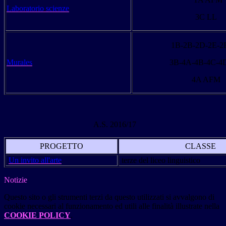
Laboratorio scienze
3C LL
1B-2B-2D-2E-2
Murales
3B-4A-4B-4C-4
4A AFM
A.S. 2016/17
PROGETTO
CLASSE
Un invito all'arte
terze del liceo linguistico
Notizie
Questo sito o gli strumenti terzi da questo utilizzati si avvalgono di
cookie necessari al funzionamento ed utili alle finalità illustrate nella
COOKIE POLICY
.