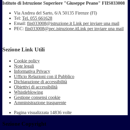
Istituto di Istruzione Superiore "Giuseppe Peano" FIIS033008
Via Andrea del Sarto, 6/A 50135 Firenze (FI)
Tel:
Tel. 055 661628
Email:
fiis033008@istruzione.it
Link per inviare una mail
PEC:
fiis033008@pec.istruzione.it
Link per inviare una mail
Sezione Link Utili
Cookie policy
Note legali
Informativa Privacy
Ufficio Relazioni con il Pubblico
Dichiarazione di accessibilità
Obiettivi di accessibilità
Whistleblowing
Gestione consensi cookie
Amministrazione trasparente
Pagina visualizzata
14836
volte
Sezione Copyright