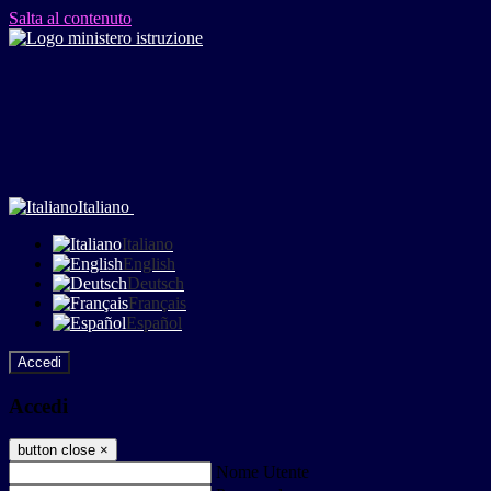
Salta al contenuto
Italiano
Italiano
English
Deutsch
Français
Español
Accedi
Accedi
button close
×
Nome Utente