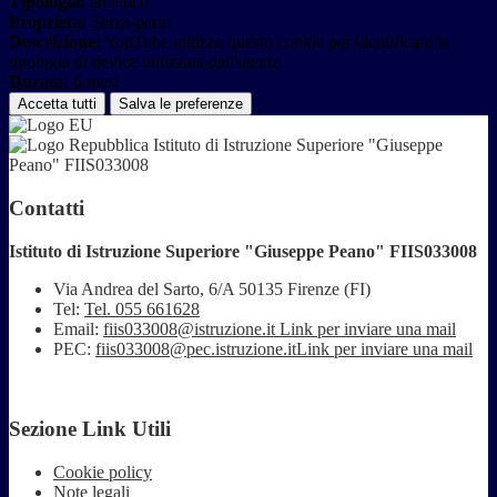
Tipologia:
analitico
Proprieta:
Terza-parte
Descrizione:
YouTube utilizza questo cookie per identificare la
tipologia di device utilizzata dall'utente
Durata:
6 mesi
Accetta tutti
Salva le preferenze
Istituto di Istruzione Superiore "Giuseppe
Peano" FIIS033008
Contatti
Istituto di Istruzione Superiore "Giuseppe Peano" FIIS033008
Via Andrea del Sarto, 6/A 50135 Firenze (FI)
Tel:
Tel. 055 661628
Email:
fiis033008@istruzione.it
Link per inviare una mail
PEC:
fiis033008@pec.istruzione.it
Link per inviare una mail
Sezione Link Utili
Cookie policy
Note legali