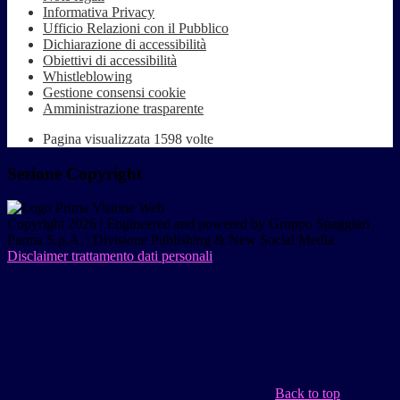
Informativa Privacy
Ufficio Relazioni con il Pubblico
Dichiarazione di accessibilità
Obiettivi di accessibilità
Whistleblowing
Gestione consensi cookie
Amministrazione trasparente
Pagina visualizzata
1598
volte
Sezione Copyright
Copyright 2026 | Engineered and powered by Gruppo Spaggiari
Parma S.p.A. | Divisione Publishing & New Social Media
Disclaimer trattamento dati personali
Back to top