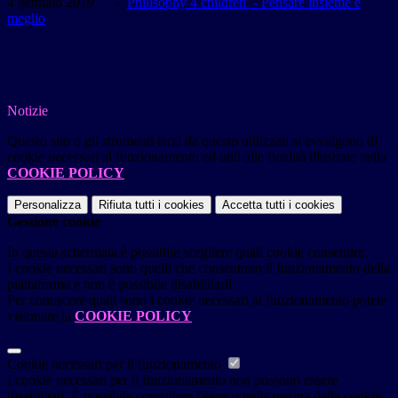
4 gennaio 2019 -
Philisophy 4 children - Pensare insieme è
meglio
Notizie
Questo sito o gli strumenti terzi da questo utilizzati si avvalgono di
cookie necessari al funzionamento ed utili alle finalità illustrate nella
COOKIE POLICY
.
Personalizza
Rifiuta tutti
i cookies
Accetta tutti
i cookies
Gestione cookie
In questa schermata è possibile scegliere quali cookie consentire.
I cookie necessari sono quelli che consentono il funzionamento della
piattaforma e non è possibile disabilitarli.
Per conoscere quali sono i cookie necessari al funzionamento potete
visionare la
COOKIE POLICY
.
Cookie necessari per il funzionamento
I cookie necessari per il funzionamento non possono essere
disabilitati. È possibile consultare l'elenco nella pagina della cookie