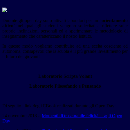
Durante gli open day sono attivati laboratori per un "
orientamento
attivo
" nei quali gli studenti vengono sollecitati a riflettere sulle
proprie inclinazioni personali ed a sperimentare le metodologie di
insegnamento che caratterizzano il nostro Istituto.
In questo modo vogliamo contribuire ad una scelta cosciente ed
autonoma, consapevoli che la scuola è il più grande investimento per
il futuro dei giovani!
Laboratorio Scripta Volant
Laboratorio Filosofando e Pensando
Di seguito i link degli EBook realizzati durante gli Open Day:
24 novembre 2018 -
Momenti di trascurabile felicità ... agli Open
Day