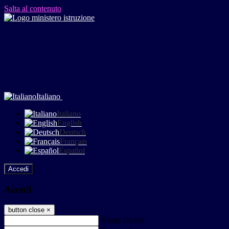
Salta al contenuto
Italiano
Italiano
English
Deutsch
Français
Español
Accedi
Accedi
button close
×
Nome Utente