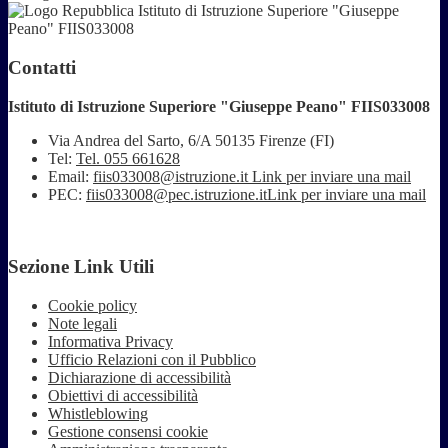
Istituto di Istruzione Superiore "Giuseppe
Peano" FIIS033008
Contatti
Istituto di Istruzione Superiore "Giuseppe Peano" FIIS033008
Via Andrea del Sarto, 6/A 50135 Firenze (FI)
Tel:
Tel. 055 661628
Email:
fiis033008@istruzione.it
Link per inviare una mail
PEC:
fiis033008@pec.istruzione.it
Link per inviare una mail
Sezione Link Utili
Cookie policy
Note legali
Informativa Privacy
Ufficio Relazioni con il Pubblico
Dichiarazione di accessibilità
Obiettivi di accessibilità
Whistleblowing
Gestione consensi cookie