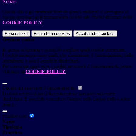
Notizie
Questo sito o gli strumenti terzi da questo utilizzati si avvalgono di
cookie necessari al funzionamento ed utili alle finalità illustrate nella
COOKIE POLICY
.
Personalizza
Rifiuta tutti
i cookies
Accetta tutti
i cookies
Gestione cookie
In questa schermata è possibile scegliere quali cookie consentire.
I cookie necessari sono quelli che consentono il funzionamento della
piattaforma e non è possibile disabilitarli.
Per conoscere quali sono i cookie necessari al funzionamento potete
visionare la
COOKIE POLICY
.
Cookie necessari per il funzionamento
I cookie necessari per il funzionamento non possono essere
disabilitati. È possibile consultare l'elenco nella pagina della cookie
policy.
youtube.com
Nome
Tipologia
Proprieta