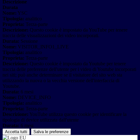
Descrizione
Durata
Nome:
YSC
Tipologia:
analitico
Proprieta:
Terza-parte
Descrizione:
Questo cookie è impostato da YouTube per tenere
traccia delle visualizzazioni dei video incorporati.
Durata:
Sessione
Nome:
VISITOR_INFO1_LIVE
Tipologia:
analitico
Proprieta:
Terza-parte
Descrizione:
Questo cookie è impostato da Youtube per tenere
traccia delle preferenze dell'utente per i video di Youtube incorporati
nei siti; può anche determinare se il visitatore del sito web sta
utilizzando la nuova o la vecchia versione dell'interfaccia di
Youtube.
Durata:
6 mesi
Nome:
DEVICE_INFO
Tipologia:
analitico
Proprieta:
Terza-parte
Descrizione:
YouTube utilizza questo cookie per identificare la
tipologia di device utilizzata dall'utente
Durata:
6 mesi
Accetta tutti
Salva le preferenze