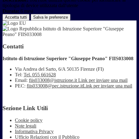
tipologia di device utilizzata dall'utente
Durata:
6 mesi
Accetta tutti
Salva le preferenze
Istituto di Istruzione Superiore "Giuseppe
Peano" FIIS033008
Contatti
Istituto di Istruzione Superiore "Giuseppe Peano" FIIS033008
Via Andrea del Sarto, 6/A 50135 Firenze (FI)
Tel:
Tel. 055 661628
Email:
fiis033008@istruzione.it
Link per inviare una mail
PEC:
fiis033008@pec.istruzione.it
Link per inviare una mail
Sezione Link Utili
Cookie policy
Note legali
Informativa Privacy
Ufficio Relazioni con il Pubblico