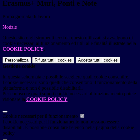
Erasmus+ Muri, Ponti e Note
Prima giornata di lavoro
Notizie
Questo sito o gli strumenti terzi da questo utilizzati si avvalgono di
cookie necessari al funzionamento ed utili alle finalità illustrate nella
COOKIE POLICY
.
Personalizza
Rifiuta tutti
i cookies
Accetta tutti
i cookies
Gestione cookie
In questa schermata è possibile scegliere quali cookie consentire.
I cookie necessari sono quelli che consentono il funzionamento della
piattaforma e non è possibile disabilitarli.
Per conoscere quali sono i cookie necessari al funzionamento potete
visionare la
COOKIE POLICY
.
Cookie necessari per il funzionamento
I cookie necessari per il funzionamento non possono essere
disabilitati. È possibile consultare l'elenco nella pagina della cookie
policy.