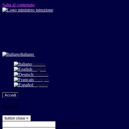
Salta al contenuto
Italiano
Italiano
English
Deutsch
Français
Español
Accedi
Accedi
button close
×
Nome Utente