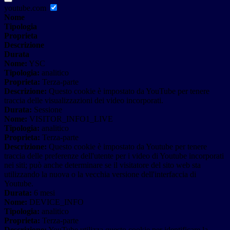
youtube.com
Nome
Tipologia
Proprieta
Descrizione
Durata
Nome:
YSC
Tipologia:
analitico
Proprieta:
Terza-parte
Descrizione:
Questo cookie è impostato da YouTube per tenere
traccia delle visualizzazioni dei video incorporati.
Durata:
Sessione
Nome:
VISITOR_INFO1_LIVE
Tipologia:
analitico
Proprieta:
Terza-parte
Descrizione:
Questo cookie è impostato da Youtube per tenere
traccia delle preferenze dell'utente per i video di Youtube incorporati
nei siti; può anche determinare se il visitatore del sito web sta
utilizzando la nuova o la vecchia versione dell'interfaccia di
Youtube.
Durata:
6 mesi
Nome:
DEVICE_INFO
Tipologia:
analitico
Proprieta:
Terza-parte
Descrizione:
YouTube utilizza questo cookie per identificare la