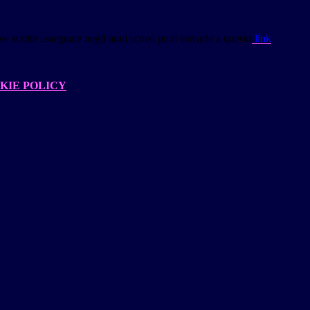
e scritte assegnate negli anni scorsi puoi trovarle a questo
link
KIE POLICY
.