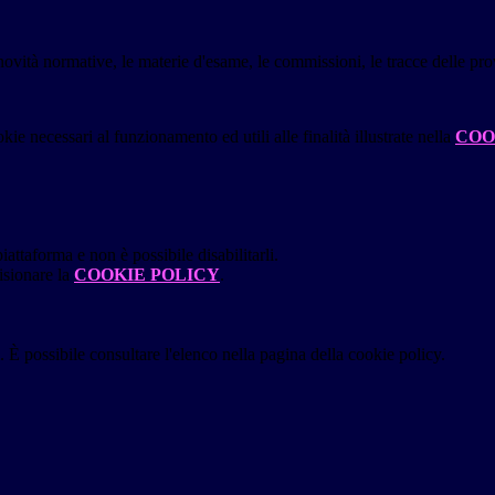
novità normative, le materie d'esame, le commissioni, le tracce delle prov
kie necessari al funzionamento ed utili alle finalità illustrate nella
COO
attaforma e non è possibile disabilitarli.
isionare la
COOKIE POLICY
.
 È possibile consultare l'elenco nella pagina della cookie policy.