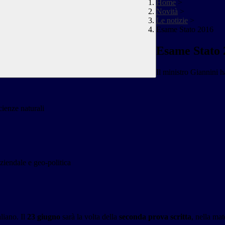
Home
>
Novità
>
Le notizie
>
Esame Stato 2016
Esame Stato 
Il ministro Giannini 
cienze naturali
ziendale e geo-politica
aliano. Il
23 giugno
sarà la volta della
seconda prova scritta
, nella mat