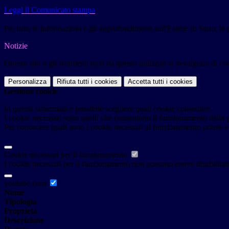
Leggi il Comunicato stampa
Per tutte le informazioni e gli approfondimenti sull'Esame di Stato, le 
Notizie
Questo sito o gli strumenti terzi da questo utilizzati si avvalgono di coo
Personalizza
Rifiuta tutti
i cookies
Accetta tutti
i cookies
Gestione cookie
In questa schermata è possibile scegliere quali cookie consentire.
I cookie necessari sono quelli che consentono il funzionamento della pi
Per conoscere quali sono i cookie necessari al funzionamento potete v
Cookie necessari per il funzionamento
I cookie necessari per il funzionamento non possono essere disabilitati.
youtube.com
Nome
Tipologia
Proprieta
Descrizione