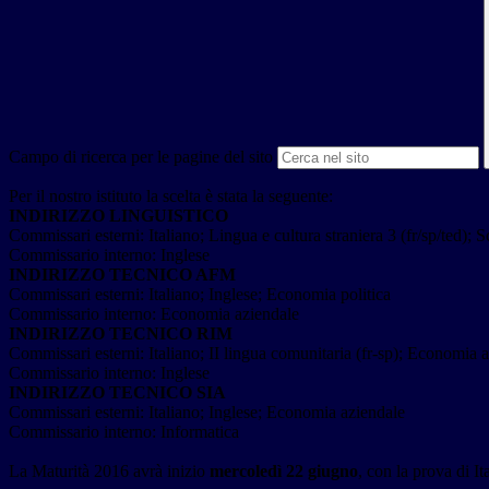
Campo di ricerca per le pagine del sito
Per il nostro istituto la scelta è stata la seguente:
INDIRIZZO LINGUISTICO
Commissari esterni: Italiano; Lingua e cultura straniera 3 (fr/sp/ted); S
Commissario interno: Inglese
INDIRIZZO TECNICO AFM
Commissari esterni: Italiano; Inglese; Economia politica
Commissario interno: Economia aziendale
INDIRIZZO TECNICO RIM
Commissari esterni: Italiano; II lingua comunitaria (fr-sp); Economia a
Commissario interno: Inglese
INDIRIZZO TECNICO SIA
Commissari esterni: Italiano; Inglese; Economia aziendale
Commissario interno: Informatica
La Maturità 2016 avrà inizio
mercoledì 22 giugno
, con la prova di It