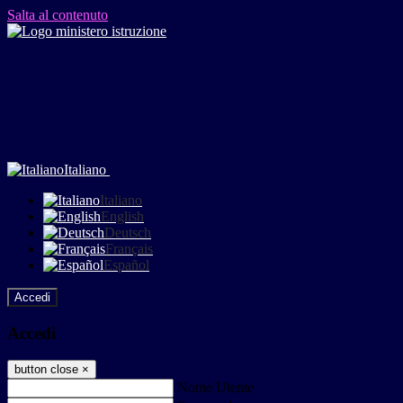
Salta al contenuto
Italiano
Italiano
English
Deutsch
Français
Español
Accedi
Accedi
button close
×
Nome Utente