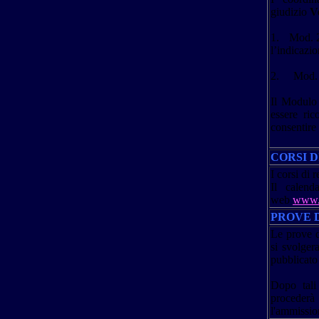
giudizio
V
1. Mod.
l’indicazi
2. Mod. 
Il Modulo 
essere ric
consentire 
CORSI 
I corsi di 
Il c
alenda
web
www.p
PROVE D
Le prove di
si svolger
pubblicato 
Dopo tali 
procederà
l'ammission