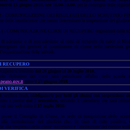
enerdi 15 giugno 2018, ore 16.00-18.00
, per la consegna delle seguen
 2 - COMUNICAZIONE DEI RISULTATI DELLO SCRUTINIO FIN
one delle insufficienze che hanno determinato la sospensione del giudizi
4 - COMUNICAZIONE CORSI DI RECUPERO organizzati dalla scu
di adesione o di non adesione ai corsi di recupero (in calce al Mo
onsegnato dai genitori al coordinatore di classe nella medesima gi
l’organizzazione delle attività.
DI RECUPERO
recupero si terranno
dal 26 giugno
al 20 luglio 2018
.
rio
definitivo dei corsi sarà pubblicato all'albo della scuola 
eano.gov.it
entro il
21 giugno
2018
.
I VERIFICA
 verifica finali,
obbligatorie per tutti gli alunni con sospensione de
anno a partire
dal 3 settembre,
secondo il
calendario
che sarà affisso
sul sito web entro il
15 luglio 2018
.
prove il Consiglio di Classe, in sede di integrazione dello scruti
 alla formulazione del giudizio che, in caso di esito positivo, 
e alla frequenza della classe successiva e l'attribuzione del credito scol