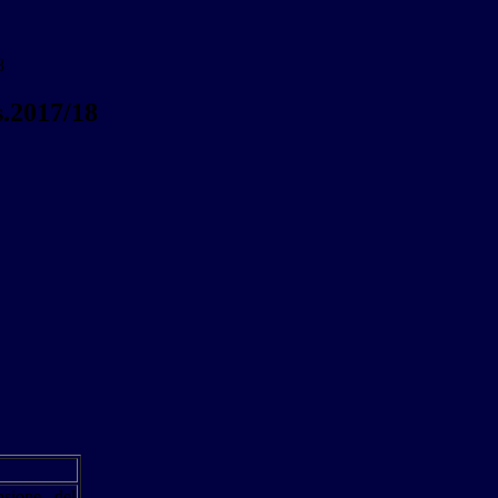
8
.s.2017/18
nsione del