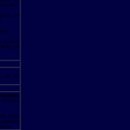
ti schede:
ALE, con
o;
ola.
d. 4) dovrà
ornata, per
e sul sito
l giudizio
,
 all’albo e
nio finale,
comporterà
astico.