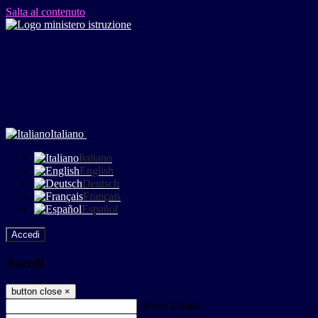
Salta al contenuto
Italiano
Italiano
English
Deutsch
Français
Español
Accedi
Accedi
button close
×
Nome Utente