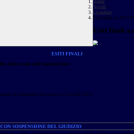
Home
>
Novità
>
Le notizie
>
Esiti finali a.s.2017/1
Esiti finali a
ESITI FINALI
albo della scuola nelle seguenti date:
tilizzando le credenziali di accesso a CLASSEVIVA.
CON SOSPENSIONE DEL GIUDIZIO
atori di classe incontreranno i genitori degli alunni con sospe