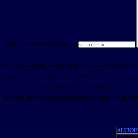
Campo di ricerca per le pagine del sito
A conclusione degli scrutini finali, gli esiti saranno pubblicati all’
- QUINTE CLASSI 11 GIUGNO ore 12.00
- TUTTE LE ALTRE CLASSI 14 GIUGNO ore 12.00
Dalle stesse date i genitori potranno accedere alle pagelle on-line u
ALUNNI 
I coordin