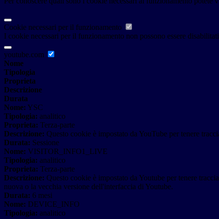
Per conoscere quali sono i cookie necessari al funzionamento potete v
Cookie necessari per il funzionamento
I cookie necessari per il funzionamento non possono essere disabilitati.
youtube.com
Nome
Tipologia
Proprieta
Descrizione
Durata
Nome:
YSC
Tipologia:
analitico
Proprieta:
Terza-parte
Descrizione:
Questo cookie è impostato da YouTube per tenere traccia 
Durata:
Sessione
Nome:
VISITOR_INFO1_LIVE
Tipologia:
analitico
Proprieta:
Terza-parte
Descrizione:
Questo cookie è impostato da Youtube per tenere traccia de
nuova o la vecchia versione dell'interfaccia di Youtube.
Durata:
6 mesi
Nome:
DEVICE_INFO
Tipologia:
analitico