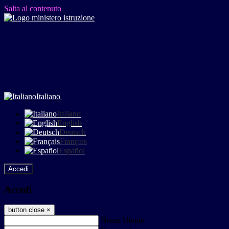
Salta al contenuto
Italiano
Italiano
English
Deutsch
Français
Español
Accedi
Accedi
button close
×
Nome Utente