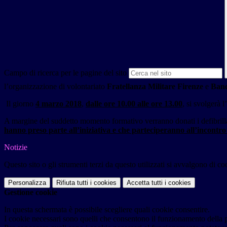
Campo di ricerca per le pagine del sito
l’organizzazione di volontariato
Fratellanza Militare Firenze
e
Banc
Il giorno
4 marzo 2018
,
dalle ore 10.00 alle ore 13.00
, si svolgerà 
A margine del suddetto momento formativo verranno donati i defibrillat
hanno preso parte all’iniziativa e che parteciperanno all’incontro 
Notizie
Questo sito o gli strumenti terzi da questo utilizzati si avvalgono di coo
Personalizza
Rifiuta tutti
i cookies
Accetta tutti
i cookies
Gestione cookie
In questa schermata è possibile scegliere quali cookie consentire.
I cookie necessari sono quelli che consentono il funzionamento della pi