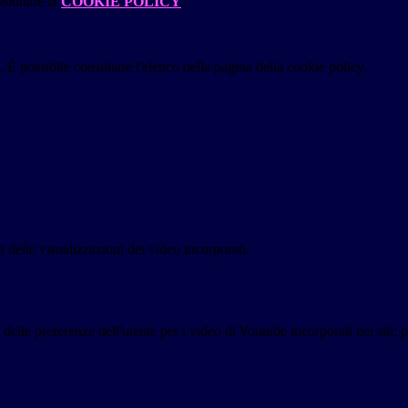
isionare la
COOKIE POLICY
.
 È possibile consultare l'elenco nella pagina della cookie policy.
delle visualizzazioni dei video incorporati.
lle preferenze dell'utente per i video di Youtube incorporati nei siti; pu