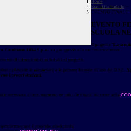
Home
>
Eventi Calendario
>
EVENTO FINALE 
EVENTO FI
SCUOLA NE
Il progetto “
La scuola
a Cambiano 1884 S.p.a.,
sta giungendo alle sue fasi conclusive.
l’evento di formazione conclusivo del progetto.
ori e rilasciate le attestazioni alle persone formate all’uso dei DAE.
Ap
con i propri studenti.
kie necessari al funzionamento ed utili alle finalità illustrate nella
COO
attaforma e non è possibile disabilitarli.