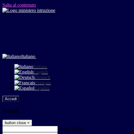
Salta al contenuto
Italiano
Italiano
English
Deutsch
Français
Español
Accedi
Accedi
button close
×
Nome Utente