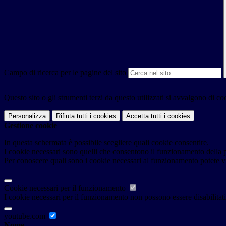
Campo di ricerca per le pagine del sito
Questo sito o gli strumenti terzi da questo utilizzati si avvalgono di coo
Personalizza
Rifiuta tutti
i cookies
Accetta tutti
i cookies
Gestione cookie
In questa schermata è possibile scegliere quali cookie consentire.
I cookie necessari sono quelli che consentono il funzionamento della pi
Per conoscere quali sono i cookie necessari al funzionamento potete v
Cookie necessari per il funzionamento
I cookie necessari per il funzionamento non possono essere disabilitati.
youtube.com
Nome