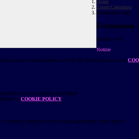
Home
>
Eventi Calendario
>
Formazione Argo
Formazione 
Bilancio web
Notizie
kie necessari al funzionamento ed utili alle finalità illustrate nella
COO
attaforma e non è possibile disabilitarli.
isionare la
COOKIE POLICY
.
 È possibile consultare l'elenco nella pagina della cookie policy.