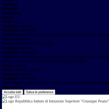
Tipologia
Proprieta
Descrizione
Durata
Nome:
YSC
Tipologia:
analitico
Proprieta:
Terza-parte
Descrizione:
Questo cookie è impostato da YouTube per tenere traccia 
Durata:
Sessione
Nome:
VISITOR_INFO1_LIVE
Tipologia:
analitico
Proprieta:
Terza-parte
Descrizione:
Questo cookie è impostato da Youtube per tenere traccia de
nuova o la vecchia versione dell'interfaccia di Youtube.
Durata:
6 mesi
Nome:
DEVICE_INFO
Tipologia:
analitico
Proprieta:
Terza-parte
Descrizione:
YouTube utilizza questo cookie per identificare la tipologi
Durata:
6 mesi
Accetta tutti
Salva le preferenze
Istituto di Istruzione Superiore "Giuseppe Pean