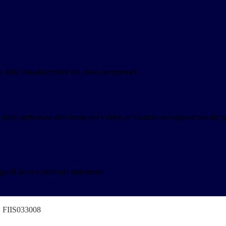
delle visualizzazioni dei video incorporati.
lle preferenze dell'utente per i video di Youtube incorporati nei siti; pu
a di device utilizzata dall'utente
o" FIIS033008