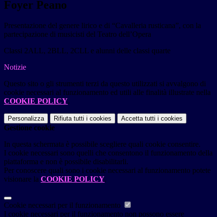
Foyer Peano
Presentazione del genere lirico e di “Cavalleria rusticana”, con la
partecipazione di musicisti del Teatro dell’Opera
Classi 2ALL, 2BLL, 2CLL e alunni delle classi quarte
Notizie
Questo sito o gli strumenti terzi da questo utilizzati si avvalgono di
cookie necessari al funzionamento ed utili alle finalità illustrate nella
COOKIE POLICY
.
Personalizza
Rifiuta tutti
i cookies
Accetta tutti
i cookies
Gestione cookie
In questa schermata è possibile scegliere quali cookie consentire.
I cookie necessari sono quelli che consentono il funzionamento della
piattaforma e non è possibile disabilitarli.
Per conoscere quali sono i cookie necessari al funzionamento potete
visionare la
COOKIE POLICY
.
Cookie necessari per il funzionamento
I cookie necessari per il funzionamento non possono essere