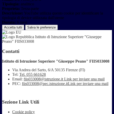
Tipologia:
analitico
Proprieta:
Terza-parte
Descrizione:
YouTube utilizza questo cookie per identificare la
tipologia di device utilizzata dall'utente
Durata:
6 mesi
Accetta tutti
Salva le preferenze
Istituto di Istruzione Superiore "Giuseppe
Peano" FIIS033008
Contatti
Istituto di Istruzione Superiore "Giuseppe Peano" FIIS033008
Via Andrea del Sarto, 6/A 50135 Firenze (FI)
Tel:
Tel. 055 661628
Email:
fiis033008@istruzione.it
Link per inviare una mail
PEC:
fiis033008@pec.istruzione.it
Link per inviare una mail
Sezione Link Utili
Cookie policy