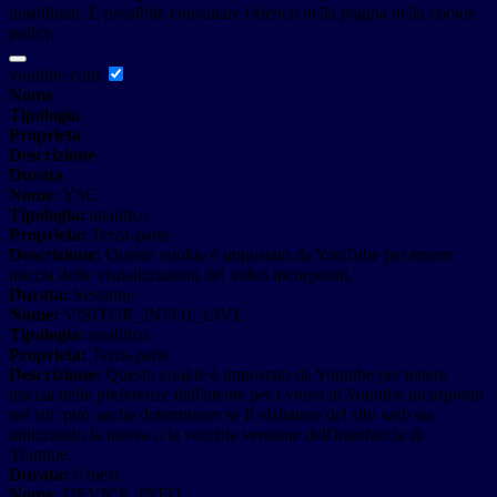
disabilitati. È possibile consultare l'elenco nella pagina della cookie
policy.
youtube.com
Nome
Tipologia
Proprieta
Descrizione
Durata
Nome:
YSC
Tipologia:
analitico
Proprieta:
Terza-parte
Descrizione:
Questo cookie è impostato da YouTube per tenere
traccia delle visualizzazioni dei video incorporati.
Durata:
Sessione
Nome:
VISITOR_INFO1_LIVE
Tipologia:
analitico
Proprieta:
Terza-parte
Descrizione:
Questo cookie è impostato da Youtube per tenere
traccia delle preferenze dell'utente per i video di Youtube incorporati
nei siti; può anche determinare se il visitatore del sito web sta
utilizzando la nuova o la vecchia versione dell'interfaccia di
Youtube.
Durata:
6 mesi
Nome:
DEVICE_INFO