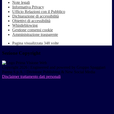
Note legali
Informativa Privacy
Ufficio Relazioni con il Pubblico
Dichiarazione di accessibilità
Obiettivi di accessibilità
Whistleblowing
Gestione consensi cookie
Amministrazione trasparente
Pagina visualizzata
348
volte
Sezione Copyright
Copyright 2026 | Engineered and powered by Gruppo Spaggiari
Parma S.p.A. | Divisione Publishing & New Social Media
Disclaimer trattamento dati personali