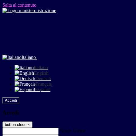
Salta al contenuto
Italiano
Italiano
English
Deutsch
Français
Español
Accedi
Accedi
button close
×
Nome Utente