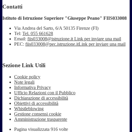
Contatti
Istituto di Istruzione Superiore "Giuseppe Peano" FIIS033008
Via Andrea del Sarto, 6/A 50135 Firenze (FI)
Tel:
Tel. 055 661628
Email:
fiis033008@istruzione.it
Link per inviare una mail
PEC:
fiis033008@pec.istruzione.it
Link per inviare una mail
Sezione Link Utili
Cookie policy
Note legali
Informativa Privacy
Ufficio Relazioni con il Pubblico
Dichiarazione di accessibilità
Obiettivi di accessibilità
Whistleblowing
Gestione consensi cookie
Amministrazione trasparente
Pagina visualizzata
916
volte