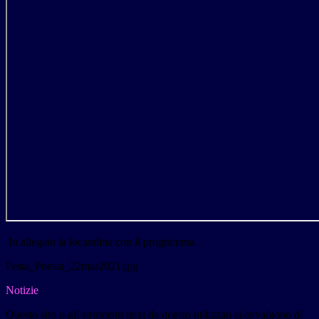
In allegato la locandina con il programma.
Festa_Poesia_22mar2021.jpg
Notizie
Questo sito o gli strumenti terzi da questo utilizzati si avvalgono di