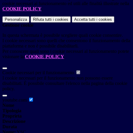
cookie necessari al funzionamento ed utili alle finalità illustrate nella
COOKIE POLICY
.
Personalizza
Rifiuta tutti
i cookies
Accetta tutti
i cookies
Gestione cookie
In questa schermata è possibile scegliere quali cookie consentire.
I cookie necessari sono quelli che consentono il funzionamento della
piattaforma e non è possibile disabilitarli.
Per conoscere quali sono i cookie necessari al funzionamento potete
visionare la
COOKIE POLICY
.
Cookie necessari per il funzionamento
I cookie necessari per il funzionamento non possono essere
disabilitati. È possibile consultare l'elenco nella pagina della cookie
policy.
youtube.com
Nome
Tipologia
Proprieta
Descrizione
Durata
Nome:
YSC