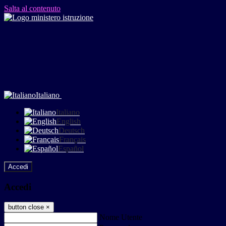
Salta al contenuto
Italiano
Italiano
English
Deutsch
Français
Español
Accedi
Accedi
button close
×
Nome Utente