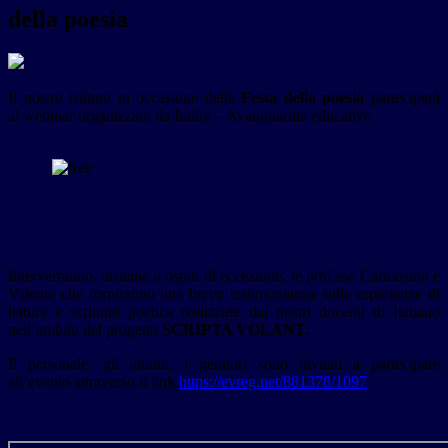
della poesia
Il nostro istituto in occasione della
Festa della poesia
parteciperà
al webinar organizzato da Indire – Avanguardie educative
Interverranno, insieme a ospiti di eccezione, le prof.sse Carmosino e
Valente che forniranno una breve testimonianza sulle esperienze di
lettura e scrittura poetica realizzate dai nostri docenti di Italiano
nell’ambito del progetto
SCRIPTA VOLANT.
Il personale, gli alunni, i genitori sono invitati a partecipare
all’evento attraverso il link
https://evreg.net/881378/1097