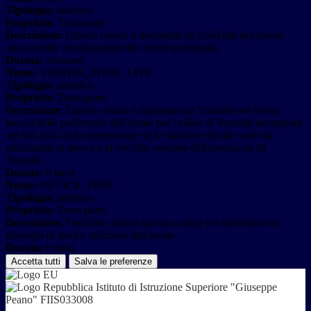
Tipologia:
analitico
Proprieta:
Terza-parte
Descrizione:
Questo cookie è impostato da YouTube per tenere
traccia delle visualizzazioni dei video incorporati.
Durata:
Sessione
Nome:
VISITOR_INFO1_LIVE
Tipologia:
analitico
Proprieta:
Terza-parte
Descrizione:
Questo cookie è impostato da Youtube per tenere
traccia delle preferenze dell'utente per i video di Youtube incorporati
nei siti; può anche determinare se il visitatore del sito web sta
utilizzando la nuova o la vecchia versione dell'interfaccia di
Youtube.
Durata:
6 mesi
Nome:
DEVICE_INFO
Tipologia:
analitico
Proprieta:
Terza-parte
Descrizione:
YouTube utilizza questo cookie per identificare la
tipologia di device utilizzata dall'utente
Durata:
6 mesi
Accetta tutti
Salva le preferenze
Istituto di Istruzione Superiore "Giuseppe
Peano" FIIS033008