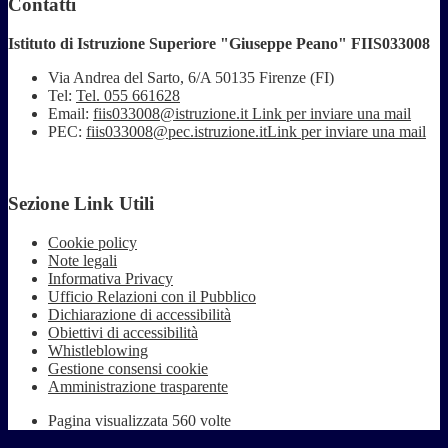
Contatti
Istituto di Istruzione Superiore "Giuseppe Peano" FIIS033008
Via Andrea del Sarto, 6/A 50135 Firenze (FI)
Tel:
Tel. 055 661628
Email:
fiis033008@istruzione.it
Link per inviare una mail
PEC:
fiis033008@pec.istruzione.it
Link per inviare una mail
Sezione Link Utili
Cookie policy
Note legali
Informativa Privacy
Ufficio Relazioni con il Pubblico
Dichiarazione di accessibilità
Obiettivi di accessibilità
Whistleblowing
Gestione consensi cookie
Amministrazione trasparente
Pagina visualizzata
560
volte