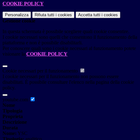
COOKIE POLICY
.
Personalizza
Rifiuta tutti
i cookies
Accetta tutti
i cookies
Gestione cookie
In questa schermata è possibile scegliere quali cookie consentire.
I cookie necessari sono quelli che consentono il funzionamento della
piattaforma e non è possibile disabilitarli.
Per conoscere quali sono i cookie necessari al funzionamento potete
visionare la
COOKIE POLICY
.
Cookie necessari per il funzionamento
I cookie necessari per il funzionamento non possono essere
disabilitati. È possibile consultare l'elenco nella pagina della cookie
policy.
youtube.com
Nome
Tipologia
Proprieta
Descrizione
Durata
Nome:
YSC
Tipologia:
analitico