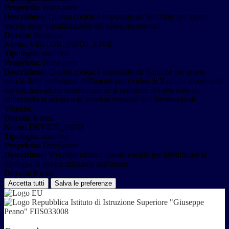
Proprieta:
Terza-parte
Descrizione:
Questo cookie è impostato da YouTube per tenere
traccia delle visualizzazioni dei video incorporati.
Durata:
Sessione
Nome:
VISITOR_INFO1_LIVE
Tipologia:
analitico
Proprieta:
Terza-parte
Descrizione:
Questo cookie è impostato da Youtube per tenere
traccia delle preferenze dell'utente per i video di Youtube incorporati
nei siti; può anche determinare se il visitatore del sito web sta
utilizzando la nuova o la vecchia versione dell'interfaccia di
Youtube.
Durata:
6 mesi
Nome:
DEVICE_INFO
Tipologia:
analitico
Proprieta:
Terza-parte
Descrizione:
YouTube utilizza questo cookie per identificare la
tipologia di device utilizzata dall'utente
Durata:
6 mesi
Accetta tutti
Salva le preferenze
Istituto di Istruzione Superiore "Giuseppe
Peano" FIIS033008