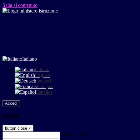
Salta al contenuto
Italiano
Italiano
English
Deutsch
Français
Español
Accedi
Accedi
button close
×
Nome Utente