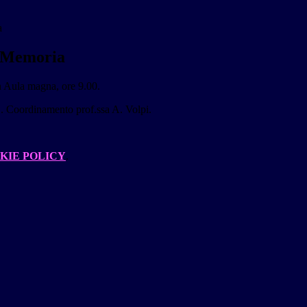
a
a Memoria
n Aula magna, ore 9.00.
 Coordinamento prof.ssa A. Volpi.
KIE POLICY
.