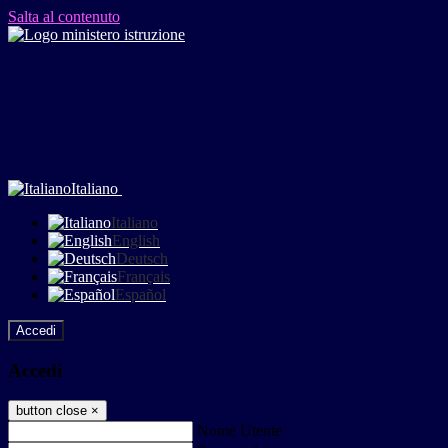
Salta al contenuto
Italiano
Italiano
English
Deutsch
Français
Español
Accedi
Accedi
button close
×
Nome Utente