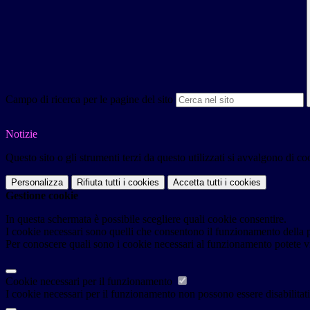
Campo di ricerca per le pagine del sito
Notizie
Questo sito o gli strumenti terzi da questo utilizzati si avvalgono di coo
Personalizza
Rifiuta tutti
i cookies
Accetta tutti
i cookies
Gestione cookie
In questa schermata è possibile scegliere quali cookie consentire.
I cookie necessari sono quelli che consentono il funzionamento della pi
Per conoscere quali sono i cookie necessari al funzionamento potete v
Cookie necessari per il funzionamento
I cookie necessari per il funzionamento non possono essere disabilitati.