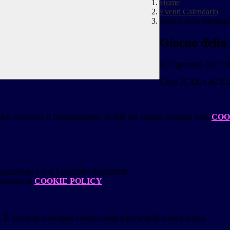
Home
>
Eventi Calendario
>
Giorno della Memori
Giorno dell
Il 27 gennaio 2017, i
Cassi 3C LL e 4C LL.
kie necessari al funzionamento ed utili alle finalità illustrate nella
COO
attaforma e non è possibile disabilitarli.
isionare la
COOKIE POLICY
.
 È possibile consultare l'elenco nella pagina della cookie policy.