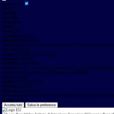
youtube.com
Nome
Tipologia
Proprieta
Descrizione
Durata
Nome:
YSC
Tipologia:
analitico
Proprieta:
Terza-parte
Descrizione:
Questo cookie è impostato da YouTube per tenere traccia 
Durata:
Sessione
Nome:
VISITOR_INFO1_LIVE
Tipologia:
analitico
Proprieta:
Terza-parte
Descrizione:
Questo cookie è impostato da Youtube per tenere traccia de
nuova o la vecchia versione dell'interfaccia di Youtube.
Durata:
6 mesi
Nome:
DEVICE_INFO
Tipologia:
analitico
Proprieta:
Terza-parte
Descrizione:
YouTube utilizza questo cookie per identificare la tipologi
Durata:
6 mesi
Accetta tutti
Salva le preferenze