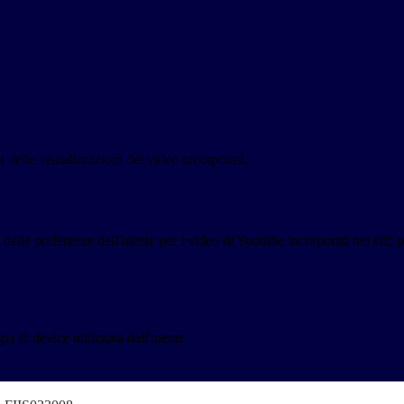
delle visualizzazioni dei video incorporati.
lle preferenze dell'utente per i video di Youtube incorporati nei siti; pu
a di device utilizzata dall'utente