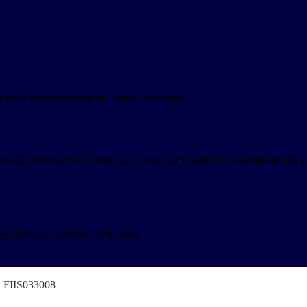
delle visualizzazioni dei video incorporati.
lle preferenze dell'utente per i video di Youtube incorporati nei siti; pu
a di device utilizzata dall'utente
o" FIIS033008