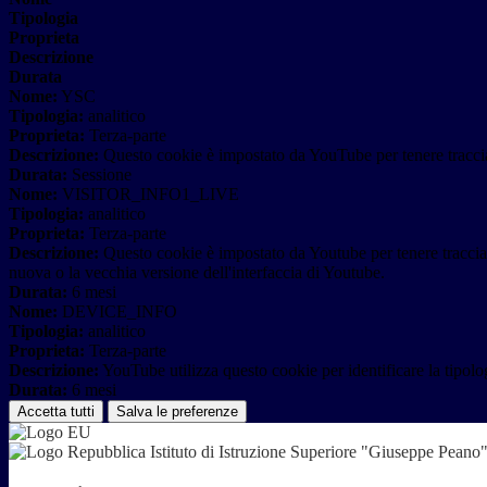
Tipologia
Proprieta
Descrizione
Durata
Nome:
YSC
Tipologia:
analitico
Proprieta:
Terza-parte
Descrizione:
Questo cookie è impostato da YouTube per tenere traccia 
Durata:
Sessione
Nome:
VISITOR_INFO1_LIVE
Tipologia:
analitico
Proprieta:
Terza-parte
Descrizione:
Questo cookie è impostato da Youtube per tenere traccia de
nuova o la vecchia versione dell'interfaccia di Youtube.
Durata:
6 mesi
Nome:
DEVICE_INFO
Tipologia:
analitico
Proprieta:
Terza-parte
Descrizione:
YouTube utilizza questo cookie per identificare la tipologi
Durata:
6 mesi
Accetta tutti
Salva le preferenze
Istituto di Istruzione Superiore "Giuseppe Pean