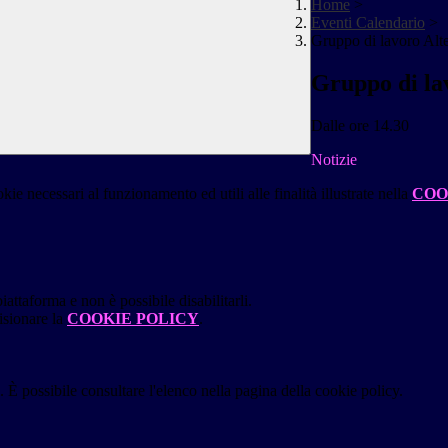
Home
>
Eventi Calendario
>
Gruppo di lavoro Alt
Gruppo di la
Dalle ore 14.30
Notizie
kie necessari al funzionamento ed utili alle finalità illustrate nella
COO
attaforma e non è possibile disabilitarli.
isionare la
COOKIE POLICY
.
 È possibile consultare l'elenco nella pagina della cookie policy.