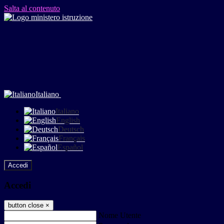
Salta al contenuto
Italiano
Italiano
English
Deutsch
Français
Español
Accedi
Accedi
button close
×
Nome Utente