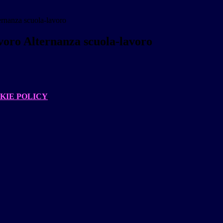
ernanza scuola-lavoro
voro Alternanza scuola-lavoro
KIE POLICY
.