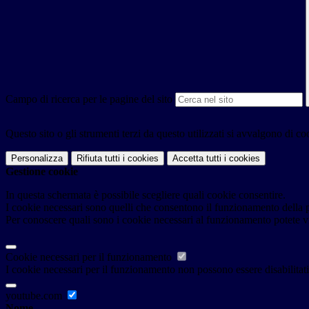
Campo di ricerca per le pagine del sito
Questo sito o gli strumenti terzi da questo utilizzati si avvalgono di coo
Personalizza
Rifiuta tutti
i cookies
Accetta tutti
i cookies
Gestione cookie
In questa schermata è possibile scegliere quali cookie consentire.
I cookie necessari sono quelli che consentono il funzionamento della pi
Per conoscere quali sono i cookie necessari al funzionamento potete v
Cookie necessari per il funzionamento
I cookie necessari per il funzionamento non possono essere disabilitati.
youtube.com
Nome