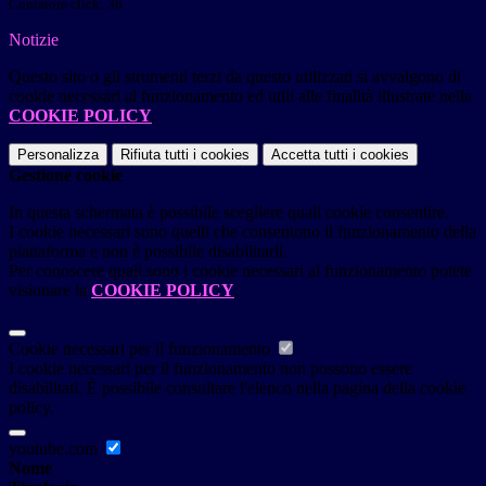
Contatore click: 36
Notizie
Questo sito o gli strumenti terzi da questo utilizzati si avvalgono di
cookie necessari al funzionamento ed utili alle finalità illustrate nella
COOKIE POLICY
.
Personalizza
Rifiuta tutti
i cookies
Accetta tutti
i cookies
Gestione cookie
In questa schermata è possibile scegliere quali cookie consentire.
I cookie necessari sono quelli che consentono il funzionamento della
piattaforma e non è possibile disabilitarli.
Per conoscere quali sono i cookie necessari al funzionamento potete
visionare la
COOKIE POLICY
.
Cookie necessari per il funzionamento
I cookie necessari per il funzionamento non possono essere
disabilitati. È possibile consultare l'elenco nella pagina della cookie
policy.
youtube.com
Nome