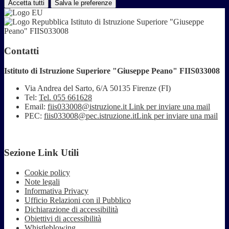
Accetta tutti
Salva le preferenze
Istituto di Istruzione Superiore "Giuseppe
Peano" FIIS033008
Contatti
Istituto di Istruzione Superiore "Giuseppe Peano" FIIS033008
Via Andrea del Sarto, 6/A 50135 Firenze (FI)
Tel:
Tel. 055 661628
Email:
fiis033008@istruzione.it
Link per inviare una mail
PEC:
fiis033008@pec.istruzione.it
Link per inviare una mail
Sezione Link Utili
Cookie policy
Note legali
Informativa Privacy
Ufficio Relazioni con il Pubblico
Dichiarazione di accessibilità
Obiettivi di accessibilità
Whistleblowing