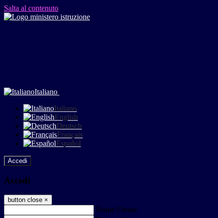
Salta al contenuto
Italiano
Italiano
English
Deutsch
Français
Español
Accedi
Accedi
button close
×
Nome Utente