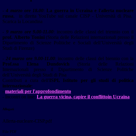
-
4 marzo ore 18.00
:
La guerra in Ucraina e l'allerta nucleare
russa
, in diretta YouTube sul canale CISP - Università di Pisa.
Scarica la Locandina
-
9 marzo ore 9.00-11.00
: incontro delle classi del triennio con il
prof.
Alberto Tonini
(
Storia delle Relazioni internazionali
presso il
Dipartimento di Scienze Politiche e Sociali dell’Università degli
Studi di Firenze)
-
24 marzo ore 9.00-11.00
:
incontro delle classi del biennio con
la
Prof.ssa Elena Dundovich
(
Storia delle Relazioni
Internazionali
presso il Dipartimento di Scienze Politiche
dell’Università degli Studi di Pisa
Contributi a cura
dell'
ISPI, Istituto per gli studi di politica
internazionale
:
-
materiali per l'approfondimento
- Incontri on line:
La guerra vicina, capire il conflittoin Ucraina
Allegati
Allerta-nucleare-CISP.pdf
File PDF