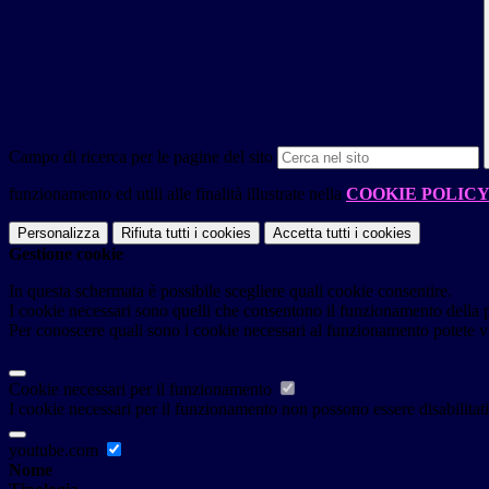
Campo di ricerca per le pagine del sito
funzionamento ed utili alle finalità illustrate nella
COOKIE POLIC
Personalizza
Rifiuta tutti
i cookies
Accetta tutti
i cookies
Gestione cookie
In questa schermata è possibile scegliere quali cookie consentire.
I cookie necessari sono quelli che consentono il funzionamento della pi
Per conoscere quali sono i cookie necessari al funzionamento potete v
Cookie necessari per il funzionamento
I cookie necessari per il funzionamento non possono essere disabilitati.
youtube.com
Nome