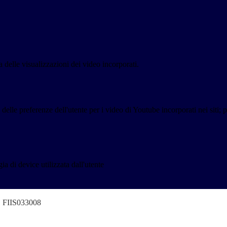
delle visualizzazioni dei video incorporati.
lle preferenze dell'utente per i video di Youtube incorporati nei siti; pu
a di device utilizzata dall'utente
o" FIIS033008