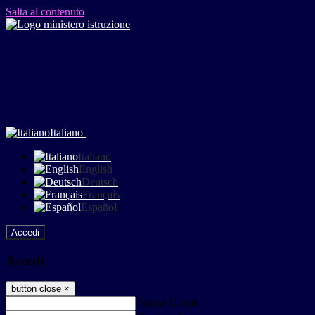
Salta al contenuto
Italiano
Italiano
English
Deutsch
Français
Español
Accedi
Accedi
button close
×
Nome Utente