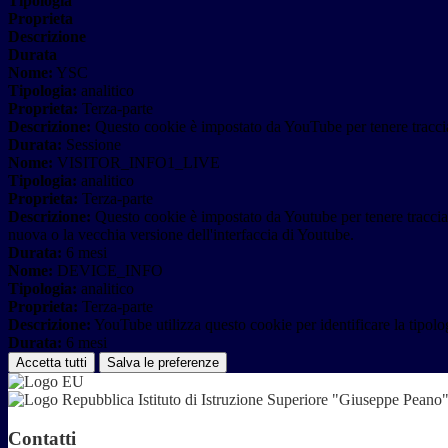
Tipologia
Proprieta
Descrizione
Durata
Nome:
YSC
Tipologia:
analitico
Proprieta:
Terza-parte
Descrizione:
Questo cookie è impostato da YouTube per tenere traccia 
Durata:
Sessione
Nome:
VISITOR_INFO1_LIVE
Tipologia:
analitico
Proprieta:
Terza-parte
Descrizione:
Questo cookie è impostato da Youtube per tenere traccia de
nuova o la vecchia versione dell'interfaccia di Youtube.
Durata:
6 mesi
Nome:
DEVICE_INFO
Tipologia:
analitico
Proprieta:
Terza-parte
Descrizione:
YouTube utilizza questo cookie per identificare la tipologi
Durata:
6 mesi
Accetta tutti
Salva le preferenze
Istituto di Istruzione Superiore "Giuseppe Pean
Contatti