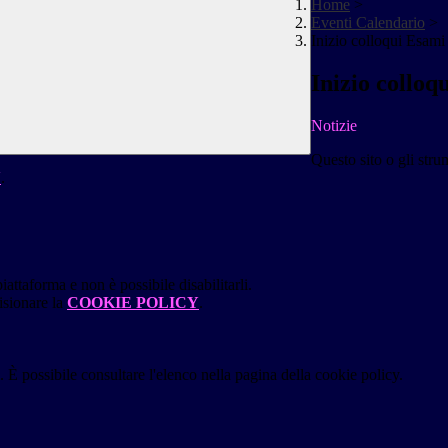
Home
>
Eventi Calendario
>
Inizio colloqui Esami 
Inizio colloq
Notizie
Questo sito o gli stru
Y
.
attaforma e non è possibile disabilitarli.
isionare la
COOKIE POLICY
.
 È possibile consultare l'elenco nella pagina della cookie policy.