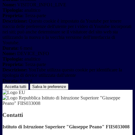
Nome:
VISITOR_INFO1_LIVE
Tipologia:
analitico
Proprieta:
Terza-parte
Descrizione:
Questo cookie è impostato da Youtube per tenere
traccia delle preferenze dell'utente per i video di Youtube incorporati
nei siti; può anche determinare se il visitatore del sito web sta
utilizzando la nuova o la vecchia versione dell'interfaccia di
Youtube.
Durata:
6 mesi
Nome:
DEVICE_INFO
Tipologia:
analitico
Proprieta:
Terza-parte
Descrizione:
YouTube utilizza questo cookie per identificare la
tipologia di device utilizzata dall'utente
Durata:
6 mesi
Accetta tutti
Salva le preferenze
Istituto di Istruzione Superiore "Giuseppe
Peano" FIIS033008
Contatti
Istituto di Istruzione Superiore "Giuseppe Peano" FIIS033008