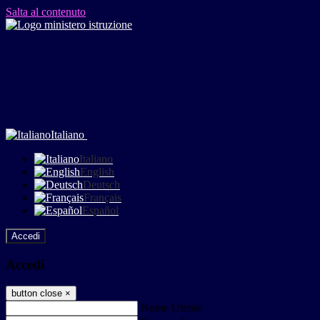
Salta al contenuto
Italiano
Italiano
English
Deutsch
Français
Español
Accedi
Accedi
button close
×
Nome Utente