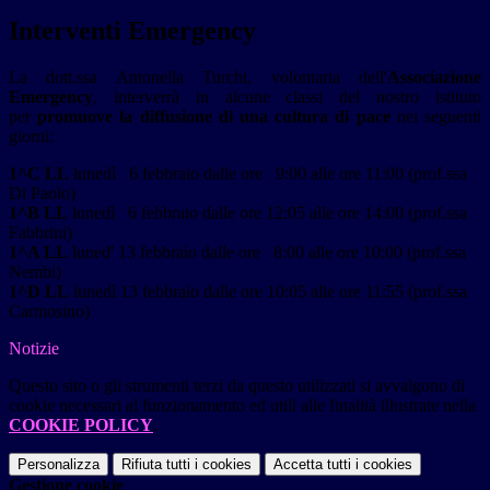
Interventi Emergency
La dott.ssa Antonella Turchi, volontaria dell'
Associazione
Emergency
, interverrà in alcune classi del nostro istituto
per
promuove la diffusione di una cultura di pace
nei seguenti
giorni:
1^C LL
lunedì 6 febbraio dalle ore 9:00 alle ore 11:00 (prof.ssa
Di Paolo)
1^B LL
lunedì 6 febbraio dalle ore 12:05 alle ore 14:00 (prof.ssa
Fabbrini)
1^A LL
luned' 13 febbraio dalle ore 8:00 alle ore 10:00 (prof.ssa
Nembi)
1^D LL
lunedì 13 febbraio dalle ore 10:05 alle ore 11:55 (prof.ssa
Carmosino)
Notizie
Questo sito o gli strumenti terzi da questo utilizzati si avvalgono di
cookie necessari al funzionamento ed utili alle finalità illustrate nella
COOKIE POLICY
.
Personalizza
Rifiuta tutti
i cookies
Accetta tutti
i cookies
Gestione cookie