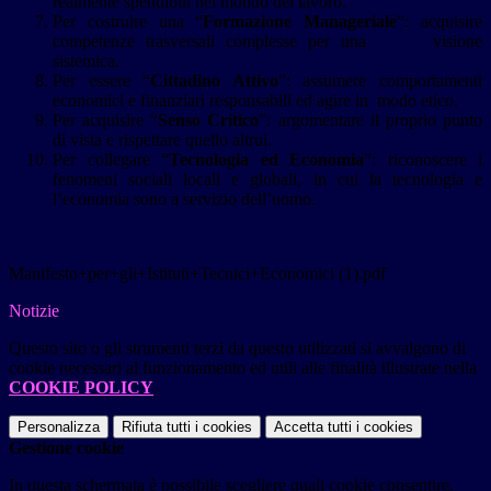
realmente spendibili nel mondo del lavoro.
Per costruire una “
Formazione Manageriale
”: acquisire
competenze trasversali complesse per una visione
sistemica.
Per essere “
Cittadino Attivo
”: assumere comportamenti
economici e finanziari responsabili ed agire in modo etico.
Per acquisire “
Senso Critico
”: argomentare il proprio punto
di vista e rispettare quello altrui.
Per collegare “
Tecnologia ed Economia
”: riconoscere i
fenomeni sociali locali e globali, in cui la tecnologia e
l’economia sono a servizio dell’uomo.
Manifesto+per+gli+Istituti+Tecnici+Economici (1).pdf
Notizie
Questo sito o gli strumenti terzi da questo utilizzati si avvalgono di
cookie necessari al funzionamento ed utili alle finalità illustrate nella
COOKIE POLICY
.
Personalizza
Rifiuta tutti
i cookies
Accetta tutti
i cookies
Gestione cookie
In questa schermata è possibile scegliere quali cookie consentire.