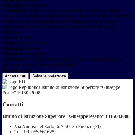
Proprieta:
Terza-parte
Descrizione:
Questo cookie è impostato da Youtube per tenere
traccia delle preferenze dell'utente per i video di Youtube incorporati
nei siti; può anche determinare se il visitatore del sito web sta
utilizzando la nuova o la vecchia versione dell'interfaccia di
Youtube.
Durata:
6 mesi
Nome:
DEVICE_INFO
Tipologia:
analitico
Proprieta:
Terza-parte
Descrizione:
YouTube utilizza questo cookie per identificare la
tipologia di device utilizzata dall'utente
Durata:
6 mesi
Accetta tutti
Salva le preferenze
Istituto di Istruzione Superiore "Giuseppe
Peano" FIIS033008
Contatti
Istituto di Istruzione Superiore "Giuseppe Peano" FIIS033008
Via Andrea del Sarto, 6/A 50135 Firenze (FI)
Tel:
Tel. 055 661628