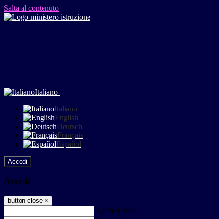
Salta al contenuto
Italiano
Italiano
English
Deutsch
Français
Español
Accedi
Accedi
button close
×
Nome Utente