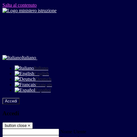
Salta al contenuto
Italiano
Italiano
English
Deutsch
Français
Español
Accedi
Accedi
button close
×
Nome Utente