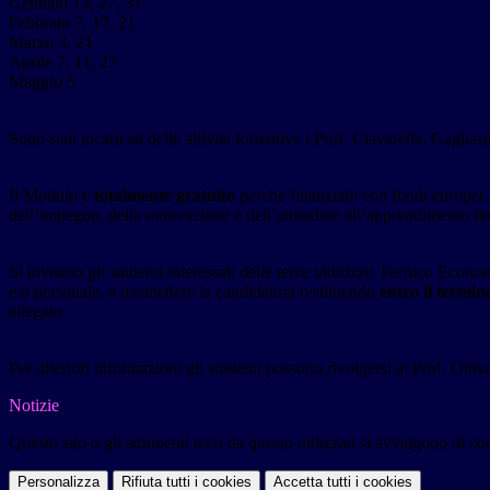
Gennaio 13, 27, 31
Febbraio 7, 17, 21
Marzo 3, 21
Aprile 7, 11, 27
Maggio 5
Sono stati incaricati delle attività formative i Prof. Ciavarella, Gagliast
Il Modulo è
totalmente gratuito
perché finanziato con fondi europei,
dell’impegno, della motivazione e dell’attitudine all’apprendimento lin
Si invitano gli studenti interessati delle terze indirizzo Tecnico Econo
e/o personale, a trasmettere la candidatura restituendo
entro il termin
allegato.
Per ulteriori informazioni gli studenti possono rivolgersi ai Prof. Olma
Notizie
Questo sito o gli strumenti terzi da questo utilizzati si avvalgono di coo
Personalizza
Rifiuta tutti
i cookies
Accetta tutti
i cookies