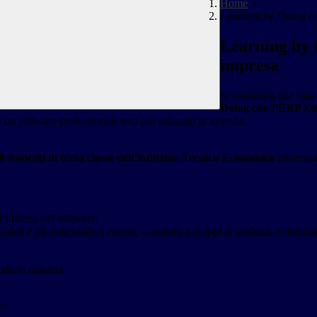
Home
>
Learning by Doing con
Learning by 
impresa
Si comunica che sarà 
Doing con l’ERP Zuc
 un software professionale tra i più utilizzati in azienda.
0 studenti di terza classe dell’indirizzo Tecnico
Economico
interessa
l’utilizzo del software;
dali e gli stakeholders esterni, assegnati a gruppi di studenti, evidenzia
enda in maniera
io: