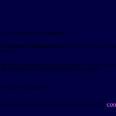
ro. Il docente tutor è il Prof. Olmastroni.
 ma la
frequenza è obbligatoria
e pertanto i 20 alunni partecipanti sar
guistico.
mico a valutare attentamente la proposta formativa e, nel caso in cui sia 
e del 10/01/2022
alla mail fiis033008@istruzione.it il modulo
stroni, Ciavarella, Gagliastro.
kie necessari al funzionamento ed utili alle finalità illustrate nella
COO