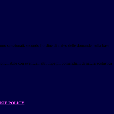
anno selezionati, secondo l’ordine di arrivo delle domande, sulla base
conciliabile con eventuali altri impegni pomeridiani di natura scolastica
KIE POLICY
.