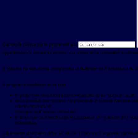
Campo di ricerca per le pagine del sito
approfondire le tematiche relative alla tenuta della contabilità mediante
Il Modulo ha una durata complessiva di
n.30 ore
ed è destinato a
n. 2
Il progetto è suddiviso in tre fasi:
la prima fase consisterà nella costituzione di un’azienda tramite 
nella seconda fase saranno rappresentate le diverse funzioni azien
esterni chiamati ad
interagire nell’azione aziendale;
la terza fase consisterà nella realizzazione del Bilancio dell’azi
automatica.
Gli incontri si terranno dalle 14.30 alle 17.00 con il seguente calendar