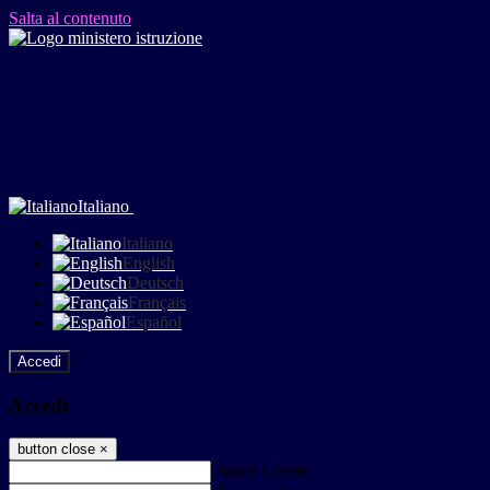
Salta al contenuto
Italiano
Italiano
English
Deutsch
Français
Español
Accedi
Accedi
button close
×
Nome Utente