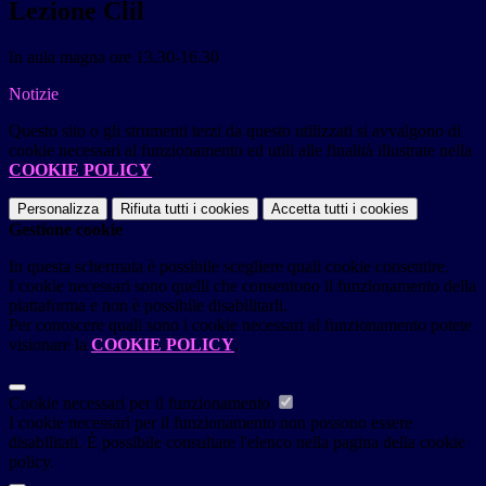
Lezione Clil
In aula magna ore 13.30-16.30
Notizie
Questo sito o gli strumenti terzi da questo utilizzati si avvalgono di
cookie necessari al funzionamento ed utili alle finalità illustrate nella
COOKIE POLICY
.
Personalizza
Rifiuta tutti
i cookies
Accetta tutti
i cookies
Gestione cookie
In questa schermata è possibile scegliere quali cookie consentire.
I cookie necessari sono quelli che consentono il funzionamento della
piattaforma e non è possibile disabilitarli.
Per conoscere quali sono i cookie necessari al funzionamento potete
visionare la
COOKIE POLICY
.
Cookie necessari per il funzionamento
I cookie necessari per il funzionamento non possono essere
disabilitati. È possibile consultare l'elenco nella pagina della cookie
policy.