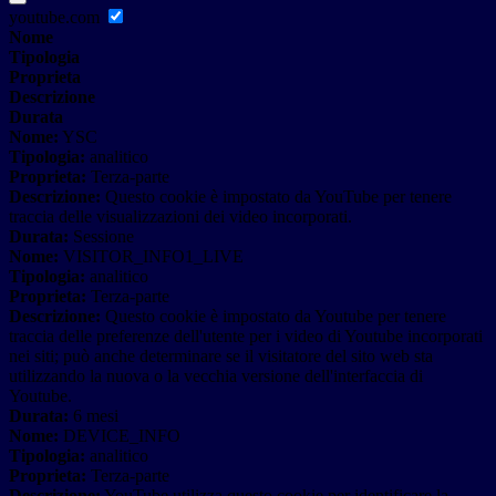
youtube.com
Nome
Tipologia
Proprieta
Descrizione
Durata
Nome:
YSC
Tipologia:
analitico
Proprieta:
Terza-parte
Descrizione:
Questo cookie è impostato da YouTube per tenere
traccia delle visualizzazioni dei video incorporati.
Durata:
Sessione
Nome:
VISITOR_INFO1_LIVE
Tipologia:
analitico
Proprieta:
Terza-parte
Descrizione:
Questo cookie è impostato da Youtube per tenere
traccia delle preferenze dell'utente per i video di Youtube incorporati
nei siti; può anche determinare se il visitatore del sito web sta
utilizzando la nuova o la vecchia versione dell'interfaccia di
Youtube.
Durata:
6 mesi
Nome:
DEVICE_INFO
Tipologia:
analitico
Proprieta:
Terza-parte
Descrizione:
YouTube utilizza questo cookie per identificare la