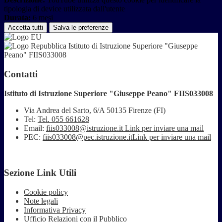
tipologia di device utilizzata dall'utente
Durata:
6 mesi
Accetta tutti
Salva le preferenze
Istituto di Istruzione Superiore "Giuseppe
Peano" FIIS033008
Contatti
Istituto di Istruzione Superiore "Giuseppe Peano" FIIS033008
Via Andrea del Sarto, 6/A 50135 Firenze (FI)
Tel:
Tel. 055 661628
Email:
fiis033008@istruzione.it
Link per inviare una mail
PEC:
fiis033008@pec.istruzione.it
Link per inviare una mail
Sezione Link Utili
Cookie policy
Note legali
Informativa Privacy
Ufficio Relazioni con il Pubblico