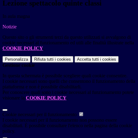
Lezione spettacolo quinte classi
In aula magna
Notizie
Questo sito o gli strumenti terzi da questo utilizzati si avvalgono di
cookie necessari al funzionamento ed utili alle finalità illustrate nella
COOKIE POLICY
.
Personalizza
Rifiuta tutti
i cookies
Accetta tutti
i cookies
Gestione cookie
In questa schermata è possibile scegliere quali cookie consentire.
I cookie necessari sono quelli che consentono il funzionamento della
piattaforma e non è possibile disabilitarli.
Per conoscere quali sono i cookie necessari al funzionamento potete
visionare la
COOKIE POLICY
.
Cookie necessari per il funzionamento
I cookie necessari per il funzionamento non possono essere
disabilitati. È possibile consultare l'elenco nella pagina della cookie
policy.