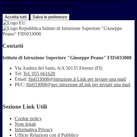
tipologia di device utilizzata dall'utente
Durata:
6 mesi
Accetta tutti
Salva le preferenze
Istituto di Istruzione Superiore "Giuseppe
Peano" FIIS033008
Contatti
Istituto di Istruzione Superiore "Giuseppe Peano" FIIS033008
Via Andrea del Sarto, 6/A 50135 Firenze (FI)
Tel:
Tel. 055 661628
Email:
fiis033008@istruzione.it
Link per inviare una mail
PEC:
fiis033008@pec.istruzione.it
Link per inviare una mail
Sezione Link Utili
Cookie policy
Note legali
Informativa Privacy
Ufficio Relazioni con il Pubblico