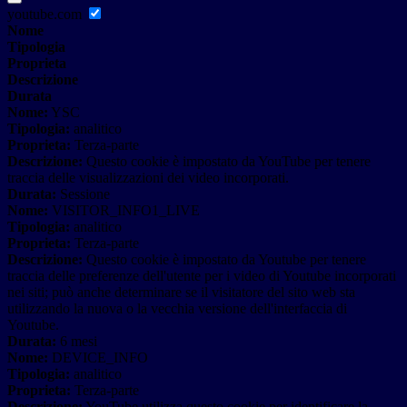
youtube.com
Nome
Tipologia
Proprieta
Descrizione
Durata
Nome:
YSC
Tipologia:
analitico
Proprieta:
Terza-parte
Descrizione:
Questo cookie è impostato da YouTube per tenere
traccia delle visualizzazioni dei video incorporati.
Durata:
Sessione
Nome:
VISITOR_INFO1_LIVE
Tipologia:
analitico
Proprieta:
Terza-parte
Descrizione:
Questo cookie è impostato da Youtube per tenere
traccia delle preferenze dell'utente per i video di Youtube incorporati
nei siti; può anche determinare se il visitatore del sito web sta
utilizzando la nuova o la vecchia versione dell'interfaccia di
Youtube.
Durata:
6 mesi
Nome:
DEVICE_INFO
Tipologia:
analitico
Proprieta:
Terza-parte
Descrizione:
YouTube utilizza questo cookie per identificare la