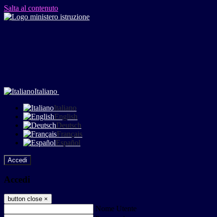
Salta al contenuto
Italiano
Italiano
English
Deutsch
Français
Español
Accedi
Accedi
button close
×
Nome Utente