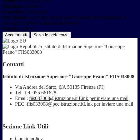
Nome:
DEVICE_INFO
Tipologia:
analitico
Proprieta:
Terza-parte
Descrizione:
YouTube utilizza questo cookie per identificare la
tipologia di device utilizzata dall'utente
Durata:
6 mesi
Accetta tutti
Salva le preferenze
Istituto di Istruzione Superiore "Giuseppe
Peano" FIIS033008
Contatti
Istituto di Istruzione Superiore "Giuseppe Peano" FIIS033008
Via Andrea del Sarto, 6/A 50135 Firenze (FI)
Tel:
Tel. 055 661628
Email:
fiis033008@istruzione.it
Link per inviare una mail
PEC:
fiis033008@pec.istruzione.it
Link per inviare una mail
Sezione Link Utili
Cookie policy