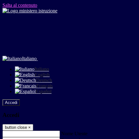
Salta al contenuto
Italiano
Italiano
English
Deutsch
Français
Español
Accedi
Accedi
button close
×
Nome Utente