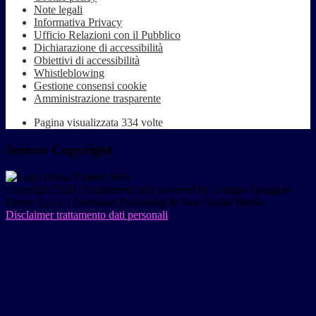
Note legali
Informativa Privacy
Ufficio Relazioni con il Pubblico
Dichiarazione di accessibilità
Obiettivi di accessibilità
Whistleblowing
Gestione consensi cookie
Amministrazione trasparente
Pagina visualizzata
334
volte
Sezione Copyright
Copyright 2026 | Engineered and powered by Gruppo Spaggiari
Parma S.p.A. | Divisione Publishing & New Social Media
Disclaimer trattamento dati personali