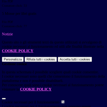
File PDF
Contatore click: 53
5 Mosse per libri gratis
File PDF
Contatore click: 77
Notizie
Questo sito o gli strumenti terzi da questo utilizzati si avvalgono di
cookie necessari al funzionamento ed utili alle finalità illustrate nella
COOKIE POLICY
.
Personalizza
Rifiuta tutti
i cookies
Accetta tutti
i cookies
Gestione cookie
In questa schermata è possibile scegliere quali cookie consentire.
I cookie necessari sono quelli che consentono il funzionamento della
piattaforma e non è possibile disabilitarli.
Per conoscere quali sono i cookie necessari al funzionamento potete
visionare la
COOKIE POLICY
.
Cookie necessari per il funzionamento
I cookie necessari per il funzionamento non possono essere