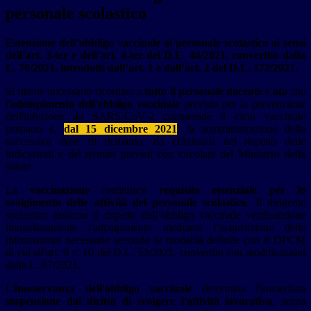
personale scolastico
Estensione dell’obbligo vaccinale al personale scolastico ai sensi
dell’art. 3-ter e dell’art. 4-ter del D.L. 44/2021, convertito dalla
L. 76/2021, introdotti dall’art. 1 e dall’art. 2 del D.L. 172/2021.
Si ritiene necessario ricordare a
tutto il personale docente e ata
che
l'
adempimento
dell'obbligo vaccinale
previsto per la prevenzione
dell'infezione da SARS-CoV-2 comprende il ciclo vaccinale
primario e,
dal 15 dicembre 2021
, la somministrazione della
successiva dose di richiamo, da effettuarsi nel rispetto delle
indicazioni e dei termini previsti con circolare del Ministero della
salute.
La
vaccinazione
costituisce
requisito essenziale per lo
svolgimento delle attività del personale scolastico
. Il dirigente
scolastico assicura il rispetto dell’obbligo vaccinale verificandone
immediatamente l'adempimento mediante l’acquisizione delle
informazioni necessarie secondo le modalità definite con il DPCM
di cui all'art. 9 c. 10 del D.L. 52/2021, convertito con modificazioni
dalla L. 87/2021.
L'
inosservanza dell'obbligo vaccinale
determina l'immediata
sospensione dal diritto di svolgere l'attività lavorativa
, senza