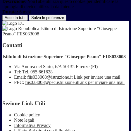
Descrizione:
YouTube utilizza questo cookie per identificare la
tipologia di device utilizzata dall'utente
Durata:
6 mesi
Accetta tutti
Salva le preferenze
Istituto di Istruzione Superiore "Giuseppe
Peano" FIIS033008
Contatti
Istituto di Istruzione Superiore "Giuseppe Peano" FIIS033008
Via Andrea del Sarto, 6/A 50135 Firenze (FI)
Tel:
Tel. 055 661628
Email:
fiis033008@istruzione.it
Link per inviare una mail
PEC:
fiis033008@pec.istruzione.it
Link per inviare una mail
Sezione Link Utili
Cookie policy
Note legali
Informativa Privacy
Ufficio Relazioni con il Pubblico