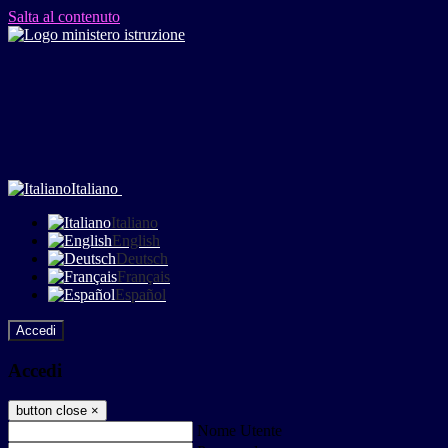
Salta al contenuto
Italiano
Italiano
English
Deutsch
Français
Español
Accedi
Accedi
button close
×
Nome Utente