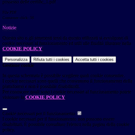
possesso delle certific_1.pdf
File PDF
Contatore click: 38
Notizie
Questo sito o gli strumenti terzi da questo utilizzati si avvalgono di
cookie necessari al funzionamento ed utili alle finalità illustrate nella
COOKIE POLICY
.
Personalizza
Rifiuta tutti
i cookies
Accetta tutti
i cookies
Gestione cookie
In questa schermata è possibile scegliere quali cookie consentire.
I cookie necessari sono quelli che consentono il funzionamento della
piattaforma e non è possibile disabilitarli.
Per conoscere quali sono i cookie necessari al funzionamento potete
visionare la
COOKIE POLICY
.
Cookie necessari per il funzionamento
I cookie necessari per il funzionamento non possono essere
disabilitati. È possibile consultare l'elenco nella pagina della cookie
policy.