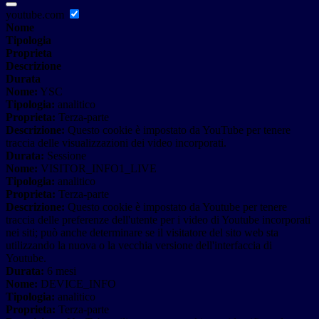
youtube.com
Nome
Tipologia
Proprieta
Descrizione
Durata
Nome:
YSC
Tipologia:
analitico
Proprieta:
Terza-parte
Descrizione:
Questo cookie è impostato da YouTube per tenere
traccia delle visualizzazioni dei video incorporati.
Durata:
Sessione
Nome:
VISITOR_INFO1_LIVE
Tipologia:
analitico
Proprieta:
Terza-parte
Descrizione:
Questo cookie è impostato da Youtube per tenere
traccia delle preferenze dell'utente per i video di Youtube incorporati
nei siti; può anche determinare se il visitatore del sito web sta
utilizzando la nuova o la vecchia versione dell'interfaccia di
Youtube.
Durata:
6 mesi
Nome:
DEVICE_INFO
Tipologia:
analitico
Proprieta:
Terza-parte