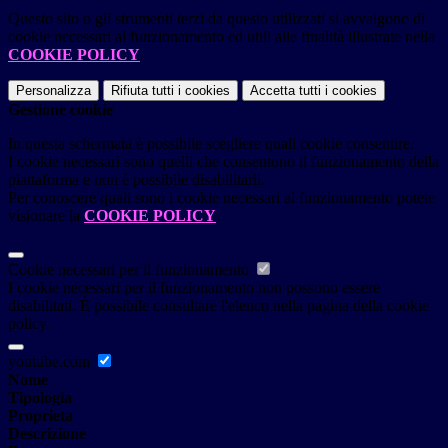
Questo sito o gli strumenti terzi da questo utilizzati si avvalgono di
cookie necessari al funzionamento ed utili alle finalità illustrate nella
COOKIE POLICY
.
Personalizza
Rifiuta tutti
i cookies
Accetta tutti
i cookies
Gestione cookie
In questa schermata è possibile scegliere quali cookie consentire.
I cookie necessari sono quelli che consentono il funzionamento della
piattaforma e non è possibile disabilitarli.
Per conoscere quali sono i cookie necessari al funzionamento potete
visionare la
COOKIE POLICY
.
Cookie necessari per il funzionamento
I cookie necessari per il funzionamento non possono essere
disabilitati. È possibile consultare l'elenco nella pagina della cookie
policy.
youtube.com
Nome
Tipologia
Proprieta
Descrizione