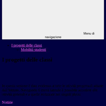
Menu di
navigazione
I progetti delle classi
Mobilità studenti
I progetti delle classi
In questa sezione è data evidenza a tutte le attività progettuali attuate
dall’Istituto.
Navigando il menù laterale è possibile accedere alle
attività generali e a quelle realizzate nei singoli plessi.
Notizie