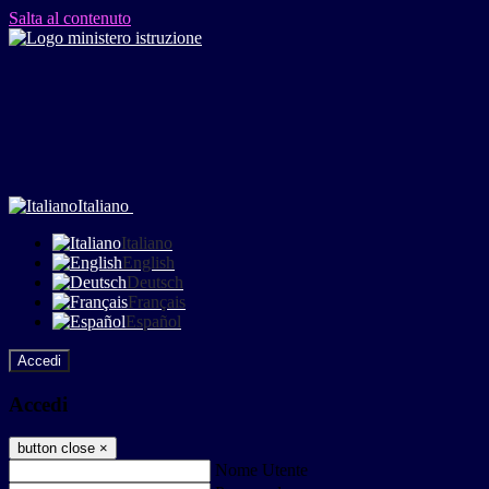
Salta al contenuto
Italiano
Italiano
English
Deutsch
Français
Español
Accedi
Accedi
button close
×
Nome Utente