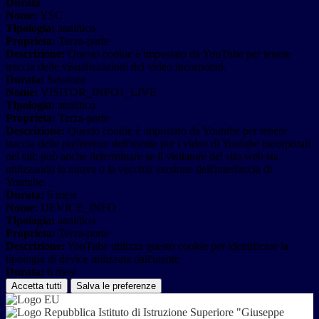
Durata
Nome:
YSC
Tipologia:
analitico
Proprieta:
Terza-parte
Descrizione:
Questo cookie è impostato da YouTube per tenere
traccia delle visualizzazioni dei video incorporati.
Durata:
Sessione
Nome:
VISITOR_INFO1_LIVE
Tipologia:
analitico
Proprieta:
Terza-parte
Descrizione:
Questo cookie è impostato da Youtube per tenere
traccia delle preferenze dell'utente per i video di Youtube incorporati
nei siti; può anche determinare se il visitatore del sito web sta
utilizzando la nuova o la vecchia versione dell'interfaccia di
Youtube.
Durata:
6 mesi
Nome:
DEVICE_INFO
Tipologia:
analitico
Proprieta:
Terza-parte
Descrizione:
YouTube utilizza questo cookie per identificare la
tipologia di device utilizzata dall'utente
Durata:
6 mesi
Accetta tutti
Salva le preferenze
Istituto di Istruzione Superiore "Giuseppe