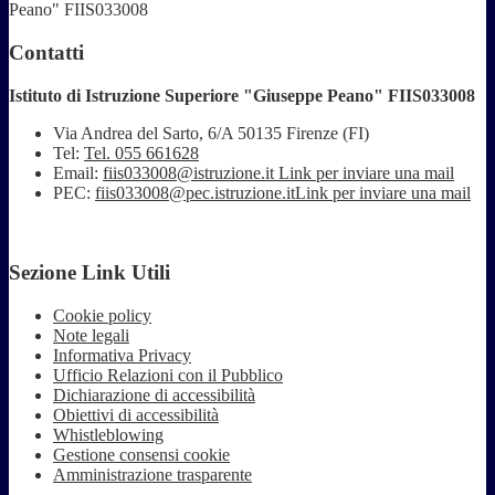
Peano" FIIS033008
Contatti
Istituto di Istruzione Superiore "Giuseppe Peano" FIIS033008
Via Andrea del Sarto, 6/A 50135 Firenze (FI)
Tel:
Tel. 055 661628
Email:
fiis033008@istruzione.it
Link per inviare una mail
PEC:
fiis033008@pec.istruzione.it
Link per inviare una mail
Sezione Link Utili
Cookie policy
Note legali
Informativa Privacy
Ufficio Relazioni con il Pubblico
Dichiarazione di accessibilità
Obiettivi di accessibilità
Whistleblowing
Gestione consensi cookie
Amministrazione trasparente