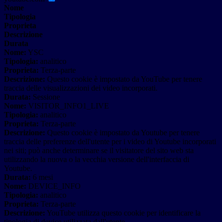
Nome
Tipologia
Proprieta
Descrizione
Durata
Nome:
YSC
Tipologia:
analitico
Proprieta:
Terza-parte
Descrizione:
Questo cookie è impostato da YouTube per tenere
traccia delle visualizzazioni dei video incorporati.
Durata:
Sessione
Nome:
VISITOR_INFO1_LIVE
Tipologia:
analitico
Proprieta:
Terza-parte
Descrizione:
Questo cookie è impostato da Youtube per tenere
traccia delle preferenze dell'utente per i video di Youtube incorporati
nei siti; può anche determinare se il visitatore del sito web sta
utilizzando la nuova o la vecchia versione dell'interfaccia di
Youtube.
Durata:
6 mesi
Nome:
DEVICE_INFO
Tipologia:
analitico
Proprieta:
Terza-parte
Descrizione:
YouTube utilizza questo cookie per identificare la
tipologia di device utilizzata dall'utente