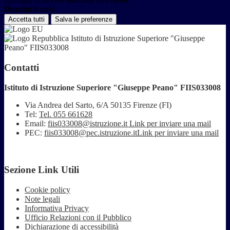
Durata:
6 mesi
Accetta tutti
Salva le preferenze
Istituto di Istruzione Superiore "Giuseppe
Peano" FIIS033008
Contatti
Istituto di Istruzione Superiore "Giuseppe Peano" FIIS033008
Via Andrea del Sarto, 6/A 50135 Firenze (FI)
Tel:
Tel. 055 661628
Email:
fiis033008@istruzione.it
Link per inviare una mail
PEC:
fiis033008@pec.istruzione.it
Link per inviare una mail
Sezione Link Utili
Cookie policy
Note legali
Informativa Privacy
Ufficio Relazioni con il Pubblico
Dichiarazione di accessibilità