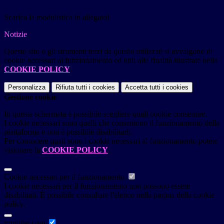
Scarica la modulistica in allegato!
Notizie
Questo sito o gli strumenti terzi da questo utilizzati si avvalgono di
cookie necessari al funzionamento ed utili alle finalità illustrate nella
COOKIE POLICY
.
Personalizza
Rifiuta tutti
i cookies
Accetta tutti
i cookies
Gestione cookie
In questa schermata è possibile scegliere quali cookie consentire.
I cookie necessari sono quelli che consentono il funzionamento della
piattaforma e non è possibile disabilitarli.
Per conoscere quali sono i cookie necessari al funzionamento potete
visionare la
COOKIE POLICY
.
Cookie necessari per il funzionamento
I cookie necessari per il funzionamento non possono essere
disabilitati. È possibile consultare l'elenco nella pagina della cookie
policy.
youtube.com