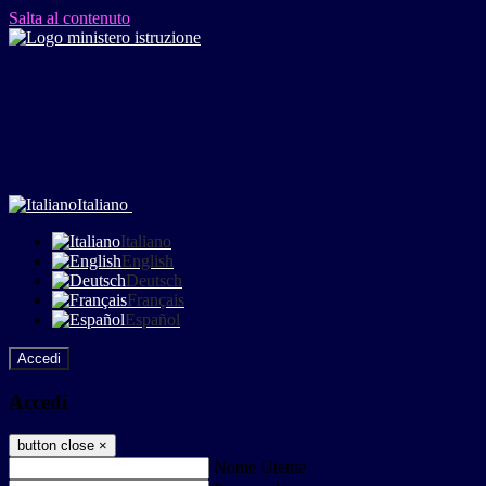
Salta al contenuto
Italiano
Italiano
English
Deutsch
Français
Español
Accedi
Accedi
button close
×
Nome Utente