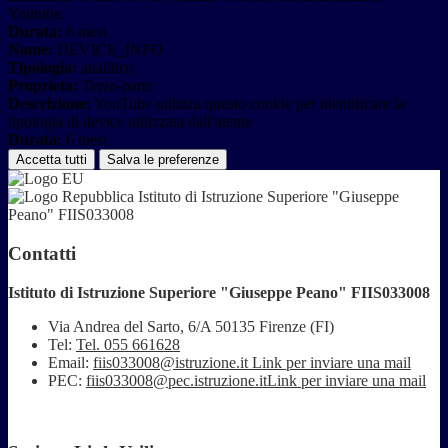
Youtube.
Durata:
6 mesi
Nome:
DEVICE_INFO
Tipologia:
analitico
Proprieta:
Terza-parte
Descrizione:
YouTube utilizza questo cookie per identificare la
tipologia di device utilizzata dall'utente
Durata:
6 mesi
Accetta tutti
Salva le preferenze
Istituto di Istruzione Superiore "Giuseppe
Peano" FIIS033008
Contatti
Istituto di Istruzione Superiore "Giuseppe Peano" FIIS033008
Via Andrea del Sarto, 6/A 50135 Firenze (FI)
Tel:
Tel. 055 661628
Email:
fiis033008@istruzione.it
Link per inviare una mail
PEC:
fiis033008@pec.istruzione.it
Link per inviare una mail