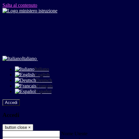
Salta al contenuto
Italiano
Italiano
English
Deutsch
Français
Español
Accedi
Accedi
button close
×
Nome Utente