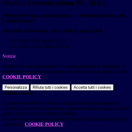
Modulo Comunicazione 3C-3D LL
Progetto Alternanza scuola-lavoro - 1° Modulo formativo sulla
Comunicazione
:
Mercoledì 24 Febbraio e Mercoledì 23 marzo 2016
h. 8.00-10.00: classe 3C LL
h. 10.00-12.00: classe 3D LL
Notizie
Questo sito o gli strumenti terzi da questo utilizzati si avvalgono di
cookie necessari al funzionamento ed utili alle finalità illustrate nella
COOKIE POLICY
.
Personalizza
Rifiuta tutti
i cookies
Accetta tutti
i cookies
Gestione cookie
In questa schermata è possibile scegliere quali cookie consentire.
I cookie necessari sono quelli che consentono il funzionamento della
piattaforma e non è possibile disabilitarli.
Per conoscere quali sono i cookie necessari al funzionamento potete
visionare la
COOKIE POLICY
.