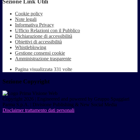
Sezione Link Utili
Cookie policy
Note legali
Informativa Privacy
Ufficio Relazioni con il Pubblico
Dichiarazione di accessibilità
Obiettivi di accessibilità
Whistleblowing
Gestione consensi cookie
Amministrazione trasparente
Pagina visualizzata
331
volte
Sezione Copyright
Copyright 2026 | Engineered and powered by Gruppo Spaggiari
Parma S.p.A. | Divisione Publishing & New Social Media
Disclaimer trattamento dati personali